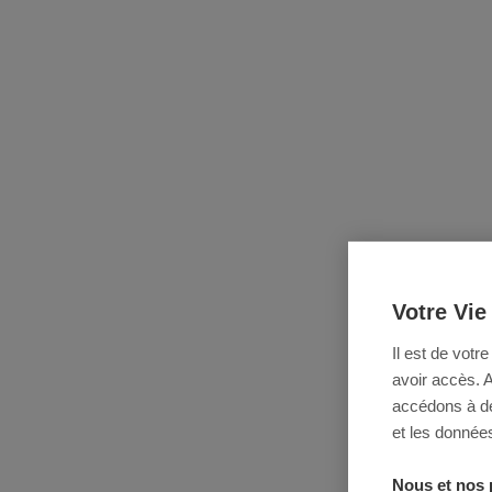
Votre Vie
Il est de votr
avoir accès. 
accédons à des
et les données
Nous et nos 