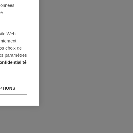
 données
de
site Web
entement,
os choix de
vos paramètres
onfidentialité
PTIONS