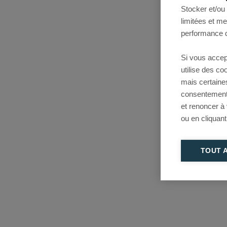
Stocker et/ou
limitées et m
performance d
Si vous accep
utilise des c
mais certaine
consentement 
et renoncer à
ou en cliquant
TOUT 