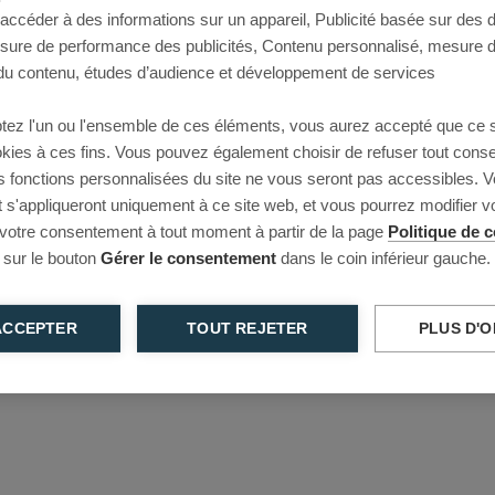
 accéder à des informations sur un appareil, Publicité basée sur des
This page couldn’t load
esure de performance des publicités, Contenu personnalisé, mesure 
u contenu, études d’audience et développement de services
Reload to try again, or go back.
tez l'un ou l'ensemble de ces éléments, vous aurez accepté que ce 
Reload
Back
ookies à ces fins. Vous pouvez également choisir de refuser tout cons
s fonctions personnalisées du site ne vous seront pas accessibles. V
s'appliqueront uniquement à ce site web, et vous pourrez modifier 
 votre consentement à tout moment à partir de la page
Politique de c
 sur le bouton
Gérer le consentement
dans le coin inférieur gauche.
ACCEPTER
TOUT REJETER
PLUS D'O