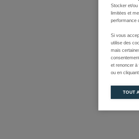
Stocker et/ou
limitées et m
performance d
Si vous accep
utilise des c
mais certaine
consentement 
et renoncer à
ou en cliquant
TOUT 