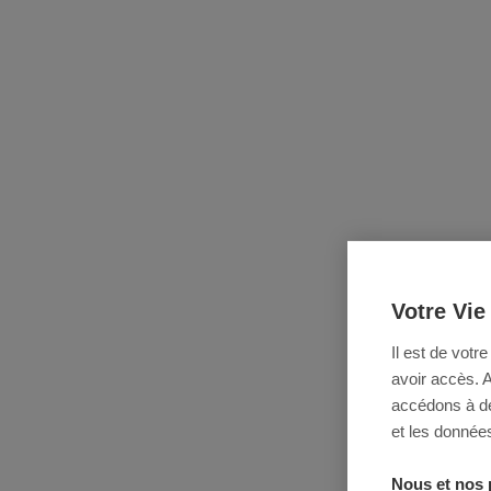
Votre Vie
Il est de votr
avoir accès. 
accédons à des
et les données
Nous et nos 