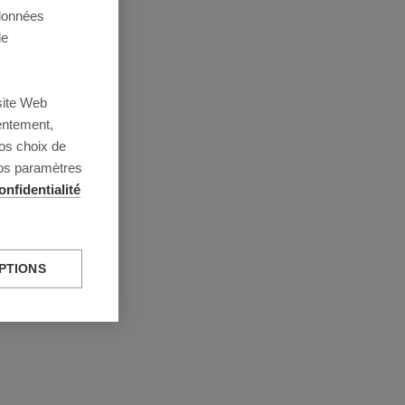
 données
de
site Web
entement,
os choix de
vos paramètres
onfidentialité
PTIONS