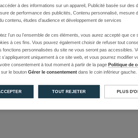
 accéder à des informations sur un appareil, Publicité basée sur des
This page couldn’t load
esure de performance des publicités, Contenu personnalisé, mesure 
u contenu, études d’audience et développement de services
Reload to try again, or go back.
tez l'un ou l'ensemble de ces éléments, vous aurez accepté que ce 
Reload
Back
ookies à ces fins. Vous pouvez également choisir de refuser tout cons
s fonctions personnalisées du site ne vous seront pas accessibles. V
s'appliqueront uniquement à ce site web, et vous pourrez modifier 
 votre consentement à tout moment à partir de la page
Politique de c
 sur le bouton
Gérer le consentement
dans le coin inférieur gauche.
ACCEPTER
TOUT REJETER
PLUS D'O