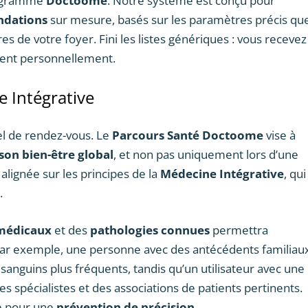
programme
Doctoome
. Notre système est conçu pour
ndations
sur mesure, basés sur les paramètres précis qu
 de votre foyer. Fini les listes génériques : vous recevez
nent personnellement.
e Intégrative
el de rendez-vous. Le
Parcours Santé Doctoome
vise à
 son bien-être global
, et non pas uniquement lors d’une
 alignée sur les principes de la
Médecine Intégrative
, qui
.
médicaux
et des
pathologies connues
permettra
Par exemple, une personne avec des antécédents familiau
sanguins plus fréquents, tandis qu’un utilisateur avec une
s spécialistes et des associations de patients pertinents.
le pour une
prévention de précision
.