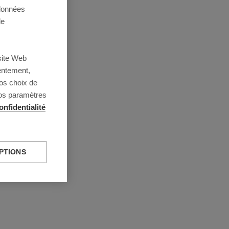
 données
de
site Web
entement,
os choix de
vos paramètres
onfidentialité
PTIONS