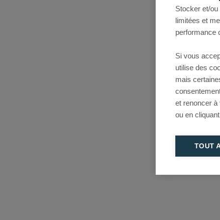
Stocker et/ou
limitées et m
performance d
Si vous accep
utilise des c
mais certaine
consentement 
et renoncer à
ou en cliquant
TOUT 