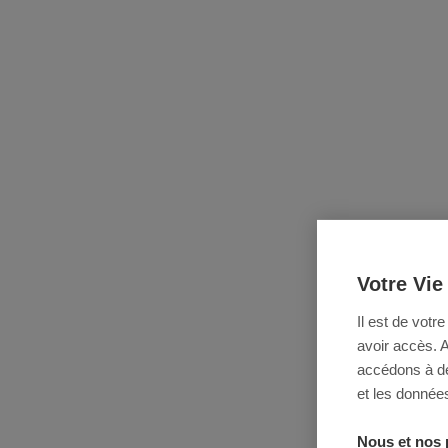
Votre Vie
Il est de votr
avoir accès. 
accédons à des
et les données
Nous et nos 