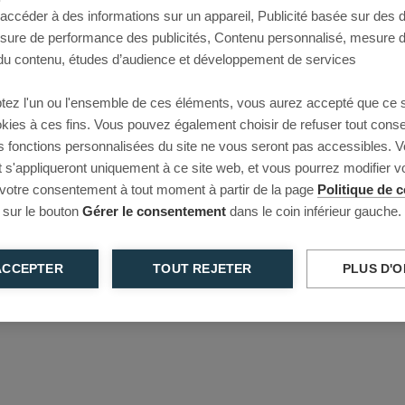
 accéder à des informations sur un appareil, Publicité basée sur des
This page couldn’t load
esure de performance des publicités, Contenu personnalisé, mesure 
u contenu, études d’audience et développement de services
Reload to try again, or go back.
tez l'un ou l'ensemble de ces éléments, vous aurez accepté que ce 
Reload
Back
ookies à ces fins. Vous pouvez également choisir de refuser tout cons
s fonctions personnalisées du site ne vous seront pas accessibles. V
s'appliqueront uniquement à ce site web, et vous pourrez modifier 
 votre consentement à tout moment à partir de la page
Politique de c
 sur le bouton
Gérer le consentement
dans le coin inférieur gauche.
ACCEPTER
TOUT REJETER
PLUS D'O