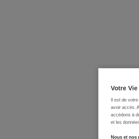
Votre Vie
Il est de votr
avoir accès. 
accédons à des
et les données
Nous et nos 