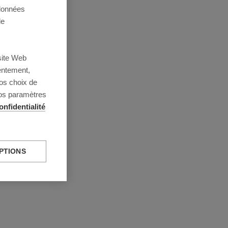
 données
de
site Web
entement,
os choix de
vos paramètres
onfidentialité
PTIONS