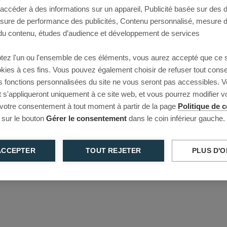
 accéder à des informations sur un appareil, Publicité basée sur des
This page couldn’t load
esure de performance des publicités, Contenu personnalisé, mesure 
u contenu, études d’audience et développement de services
Reload to try again, or go back.
tez l'un ou l'ensemble de ces éléments, vous aurez accepté que ce 
Reload
Back
ookies à ces fins. Vous pouvez également choisir de refuser tout cons
s fonctions personnalisées du site ne vous seront pas accessibles. V
s'appliqueront uniquement à ce site web, et vous pourrez modifier 
 votre consentement à tout moment à partir de la page
Politique de c
 sur le bouton
Gérer le consentement
dans le coin inférieur gauche.
ACCEPTER
TOUT REJETER
PLUS D'O