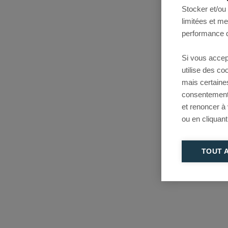
Stocker et/ou
limitées et m
performance d
Si vous accep
utilise des c
mais certaine
consentement 
et renoncer à
ou en cliquant
TOUT 