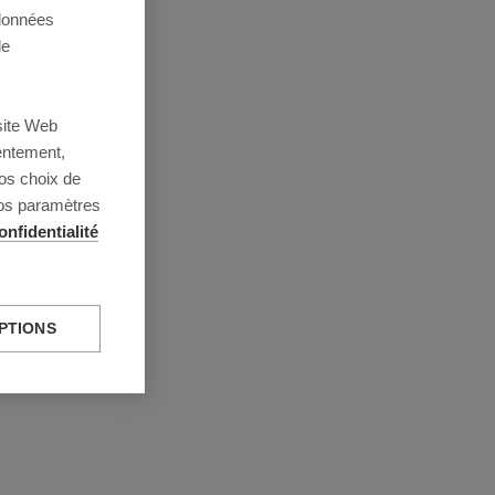
 données
de
site Web
entement,
os choix de
vos paramètres
onfidentialité
PTIONS