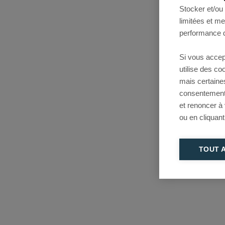
Stocker et/ou
limitées et m
performance d
Si vous accep
utilise des c
mais certaine
consentement 
et renoncer à
ou en cliquant
TOUT 