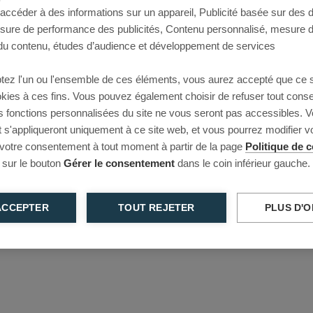
 accéder à des informations sur un appareil, Publicité basée sur des
This page couldn’t load
esure de performance des publicités, Contenu personnalisé, mesure 
u contenu, études d’audience et développement de services
Reload to try again, or go back.
tez l'un ou l'ensemble de ces éléments, vous aurez accepté que ce 
Reload
Back
ookies à ces fins. Vous pouvez également choisir de refuser tout cons
s fonctions personnalisées du site ne vous seront pas accessibles. V
s'appliqueront uniquement à ce site web, et vous pourrez modifier 
 votre consentement à tout moment à partir de la page
Politique de c
 sur le bouton
Gérer le consentement
dans le coin inférieur gauche.
ACCEPTER
TOUT REJETER
PLUS D'O