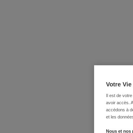
Votre Vie
Il est de votr
avoir accès. 
accédons à des
et les données
Nous et nos 