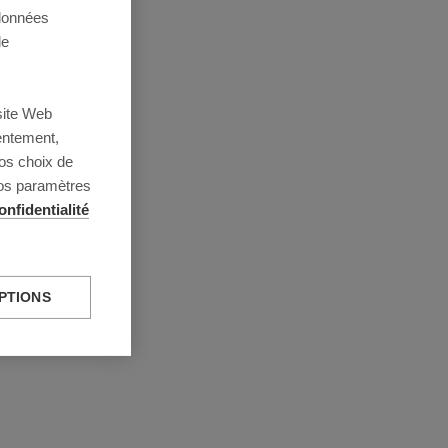
 données
de
site Web
entement,
os choix de
vos paramètres
onfidentialité
PTIONS