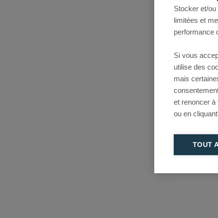
Stocker et/ou
limitées et m
performance d
Si vous accep
utilise des c
mais certaine
consentement 
et renoncer à
ou en cliquant
TOUT 