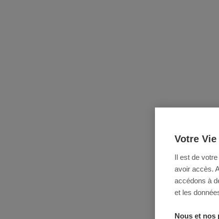
Votre Vie
Il est de votr
avoir accès. 
accédons à des
et les données
Nous et nos 