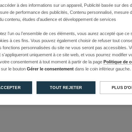
 accéder à des informations sur un appareil, Publicité basée sur des
This page couldn’t load
esure de performance des publicités, Contenu personnalisé, mesure 
u contenu, études d’audience et développement de services
Reload to try again, or go back.
tez l'un ou l'ensemble de ces éléments, vous aurez accepté que ce 
Reload
Back
ookies à ces fins. Vous pouvez également choisir de refuser tout cons
s fonctions personnalisées du site ne vous seront pas accessibles. V
s'appliqueront uniquement à ce site web, et vous pourrez modifier 
 votre consentement à tout moment à partir de la page
Politique de c
 sur le bouton
Gérer le consentement
dans le coin inférieur gauche.
ACCEPTER
TOUT REJETER
PLUS D'O