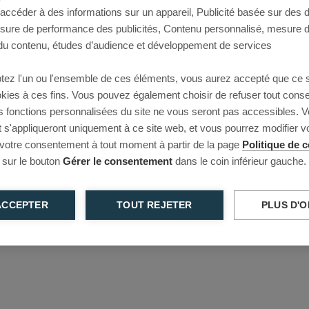
 accéder à des informations sur un appareil, Publicité basée sur des
This page couldn’t load
esure de performance des publicités, Contenu personnalisé, mesure 
u contenu, études d’audience et développement de services
Reload to try again, or go back.
tez l'un ou l'ensemble de ces éléments, vous aurez accepté que ce 
Reload
Back
ookies à ces fins. Vous pouvez également choisir de refuser tout cons
s fonctions personnalisées du site ne vous seront pas accessibles. V
s'appliqueront uniquement à ce site web, et vous pourrez modifier 
 votre consentement à tout moment à partir de la page
Politique de c
 sur le bouton
Gérer le consentement
dans le coin inférieur gauche.
ACCEPTER
TOUT REJETER
PLUS D'O