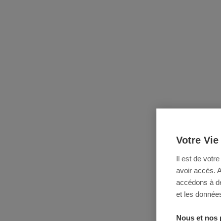
Votre Vie
Il est de votr
avoir accès. 
accédons à des
et les données
Nous et nos 