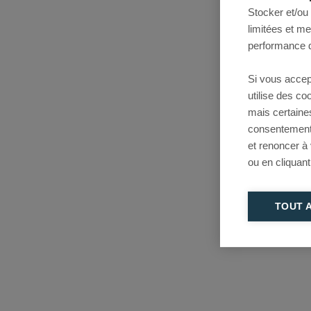
Stocker et/ou
limitées et m
performance d
Si vous accep
utilise des c
mais certaine
consentement 
et renoncer à
ou en cliquant
TOUT 