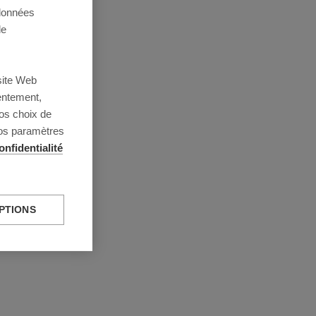
 données
de
site Web
entement,
os choix de
vos paramètres
onfidentialité
PTIONS