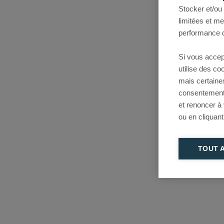
Stocker et/ou
limitées et m
performance d
Si vous accep
utilise des c
mais certaine
consentement 
et renoncer à
ou en cliquant
TOUT 