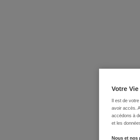
Votre Vie
Il est de votr
avoir accès. 
accédons à des
et les données
Nous et nos 