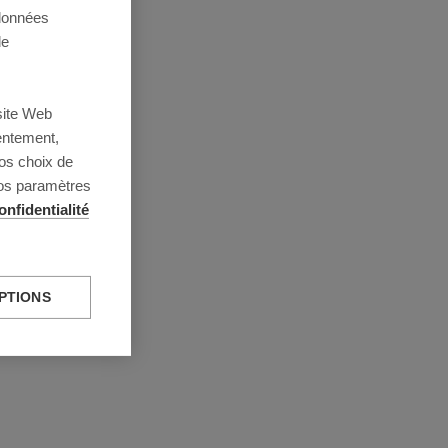
 données
de
site Web
entement,
os choix de
vos paramètres
onfidentialité
PTIONS