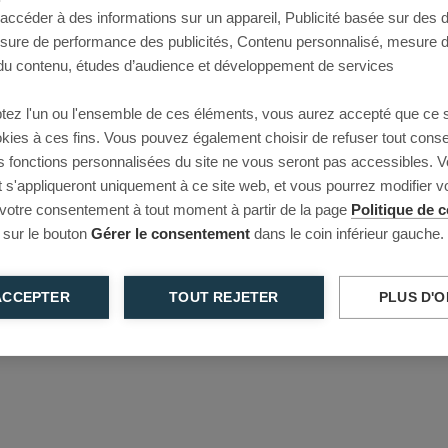
 accéder à des informations sur un appareil, Publicité basée sur des
This page couldn’t load
esure de performance des publicités, Contenu personnalisé, mesure 
u contenu, études d’audience et développement de services
Reload to try again, or go back.
tez l'un ou l'ensemble de ces éléments, vous aurez accepté que ce 
Reload
Back
ookies à ces fins. Vous pouvez également choisir de refuser tout cons
s fonctions personnalisées du site ne vous seront pas accessibles. V
s'appliqueront uniquement à ce site web, et vous pourrez modifier 
 votre consentement à tout moment à partir de la page
Politique de c
 sur le bouton
Gérer le consentement
dans le coin inférieur gauche.
ACCEPTER
TOUT REJETER
PLUS D'O