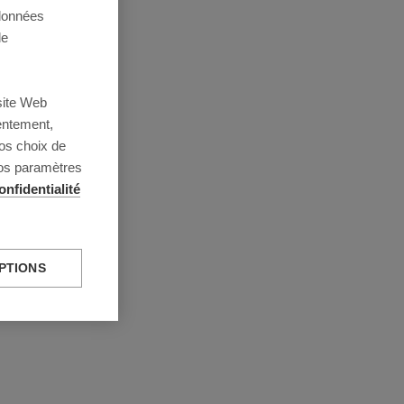
 données
de
site Web
entement,
os choix de
vos paramètres
onfidentialité
PTIONS