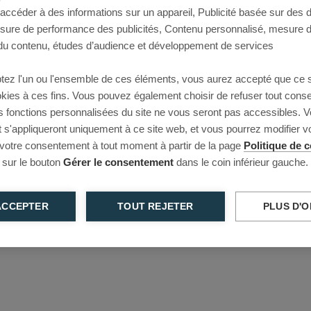
 accéder à des informations sur un appareil, Publicité basée sur des
This page couldn’t load
esure de performance des publicités, Contenu personnalisé, mesure 
u contenu, études d’audience et développement de services
Reload to try again, or go back.
tez l'un ou l'ensemble de ces éléments, vous aurez accepté que ce 
Reload
Back
ookies à ces fins. Vous pouvez également choisir de refuser tout cons
s fonctions personnalisées du site ne vous seront pas accessibles. V
s'appliqueront uniquement à ce site web, et vous pourrez modifier 
 votre consentement à tout moment à partir de la page
Politique de c
 sur le bouton
Gérer le consentement
dans le coin inférieur gauche.
ACCEPTER
TOUT REJETER
PLUS D'O