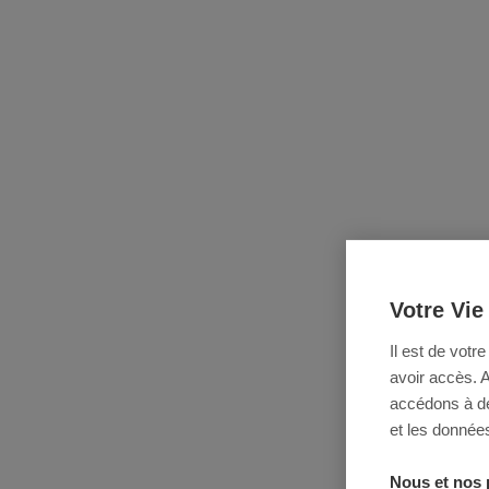
Votre Vie
Il est de votr
avoir accès. 
accédons à des
et les données
Nous et nos 