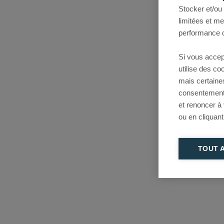
Stocker et/ou
limitées et m
performance d
Si vous accep
utilise des c
mais certaine
consentement 
et renoncer à
ou en cliquant
TOUT 