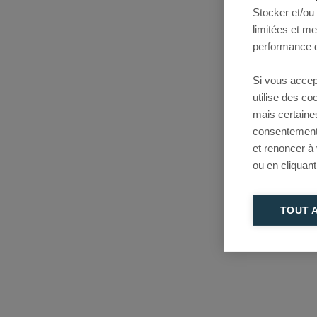
Stocker et/ou
limitées et m
performance d
Si vous accep
utilise des c
mais certaine
consentement 
et renoncer à
ou en cliquant
TOUT 