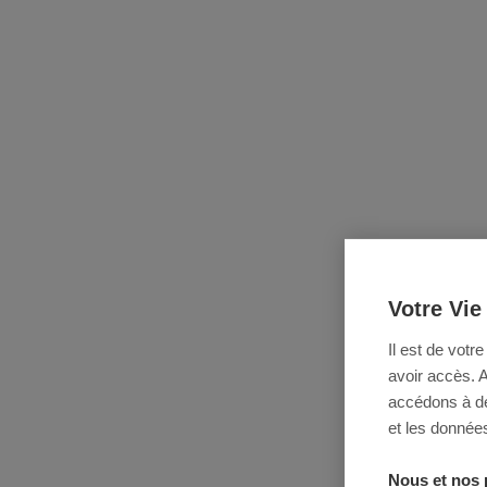
Votre Vie
Il est de votr
avoir accès. 
accédons à des
et les données
Nous et nos 