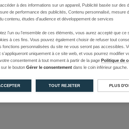
 accéder à des informations sur un appareil, Publicité basée sur des
This page couldn’t load
esure de performance des publicités, Contenu personnalisé, mesure 
u contenu, études d’audience et développement de services
Reload to try again, or go back.
tez l'un ou l'ensemble de ces éléments, vous aurez accepté que ce 
Reload
Back
ookies à ces fins. Vous pouvez également choisir de refuser tout cons
s fonctions personnalisées du site ne vous seront pas accessibles. V
s'appliqueront uniquement à ce site web, et vous pourrez modifier 
 votre consentement à tout moment à partir de la page
Politique de c
 sur le bouton
Gérer le consentement
dans le coin inférieur gauche.
ACCEPTER
TOUT REJETER
PLUS D'O