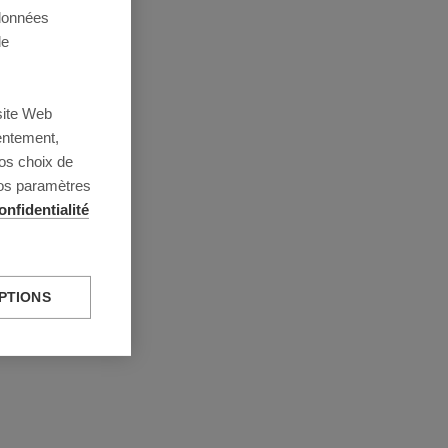
 données
de
site Web
entement,
os choix de
vos paramètres
onfidentialité
PTIONS