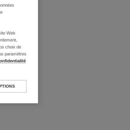
 données
de
site Web
entement,
os choix de
vos paramètres
onfidentialité
PTIONS