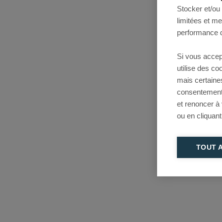
Stocker et/ou
limitées et m
performance d
Si vous accep
utilise des c
mais certaine
consentement 
et renoncer à
ou en cliquant
TOUT 