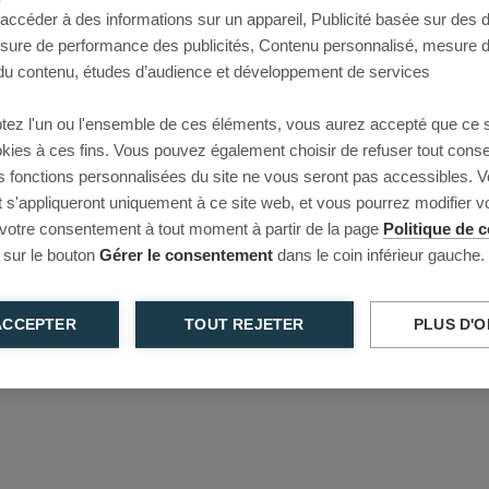
 accéder à des informations sur un appareil, Publicité basée sur des
This page couldn’t load
esure de performance des publicités, Contenu personnalisé, mesure 
u contenu, études d’audience et développement de services
Reload to try again, or go back.
tez l'un ou l'ensemble de ces éléments, vous aurez accepté que ce 
Reload
Back
ookies à ces fins. Vous pouvez également choisir de refuser tout cons
s fonctions personnalisées du site ne vous seront pas accessibles. V
s'appliqueront uniquement à ce site web, et vous pourrez modifier 
 votre consentement à tout moment à partir de la page
Politique de c
 sur le bouton
Gérer le consentement
dans le coin inférieur gauche.
ACCEPTER
TOUT REJETER
PLUS D'O