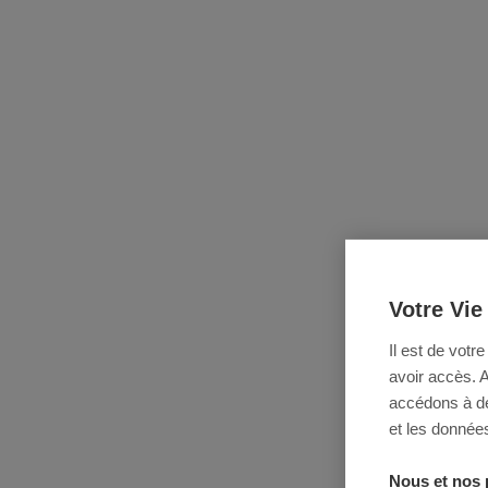
Votre Vie
Il est de votr
avoir accès. 
accédons à des
et les données
Nous et nos 