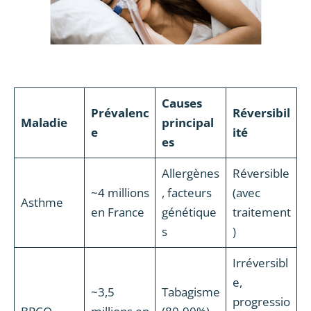
Causes
Prévalenc
Réversibil
Maladie
principal
e
ité
es
Allergènes
Réversible
~4 millions
, facteurs
(avec
Asthme
en France
génétique
traitement
s
)
Irréversibl
e,
~3,5
Tabagisme
progressio