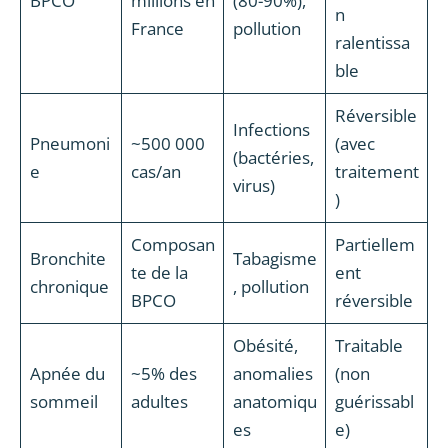
BPCO
millions en
(80-90%),
n
France
pollution
ralentissa
ble
Réversible
Infections
Pneumoni
~500 000
(avec
(bactéries,
e
cas/an
traitement
virus)
)
Composan
Partiellem
Bronchite
Tabagisme
te de la
ent
chronique
, pollution
BPCO
réversible
Obésité,
Traitable
Apnée du
~5% des
anomalies
(non
sommeil
adultes
anatomiqu
guérissabl
es
e)