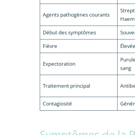
Strep
Agents pathogènes courants
Haemo
Début des symptômes
Souven
Fièvre
Élevée
Purule
Expectoration
sang
Traitement principal
Antibi
Contagiosité
Génér
Symptômes de la 