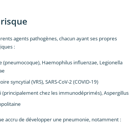
 risque
érents agents pathogènes, chacun ayant ses propres
iques :
 (pneumocoque), Haemophilus influenzae, Legionella
ae
ratoire syncytial (VRS), SARS-CoV-2 (COVID-19)
ii (principalement chez les immunodéprimés), Aspergillus
opolitaine
que accru de développer une pneumonie, notamment :