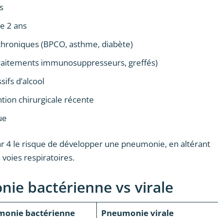
s
e 2 ans
chroniques (BPCO, asthme, diabète)
raitements immunosuppresseurs, greffés)
ifs d’alcool
tion chirurgicale récente
ue
ar 4 le risque de développer une pneumonie, en altérant
voies respiratoires.
e bactérienne vs virale
onie bactérienne
Pneumonie virale