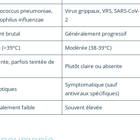
tococcus pneumoniae,
Virus grippaux, VRS, SARS-CoV-
philus influenzae
2
t brutal
Généralement progressif
 (>39°C)
Modérée (38-39°C)
nte, parfois teintée de
Plutôt claire ou absente
Symptomatique (sauf
otiques
antiviraux spécifiques)
alement faible
Souvent élevée
Pneumonie