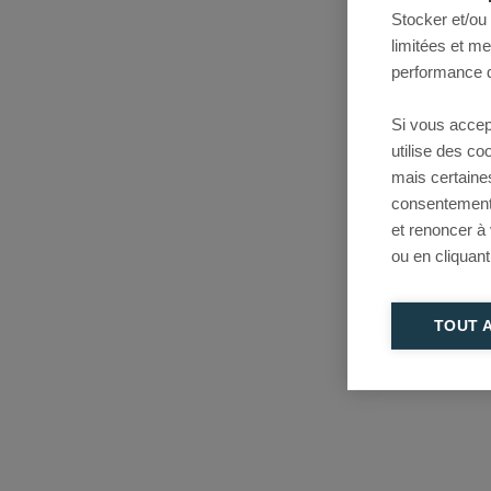
Stocker et/ou
limitées et m
performance d
Si vous accep
utilise des c
mais certaine
consentement 
et renoncer à
ou en cliquant
TOUT 