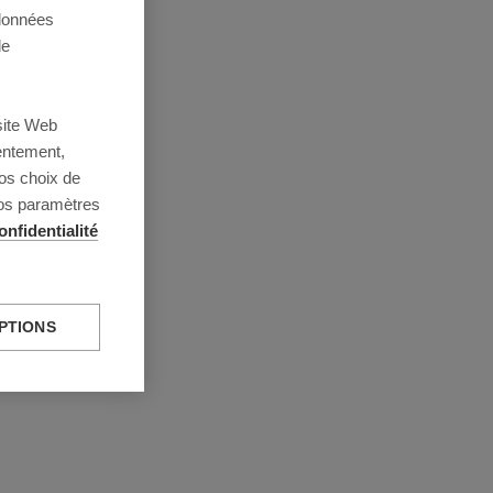
 données
de
site Web
entement,
os choix de
vos paramètres
onfidentialité
PTIONS