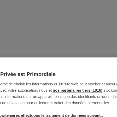
 Privée est Primordiale
e droit de choisir les informations qu'un site web peut stocker et auxque
Avec votre autorisation, nous et
nos partenaires tiers (1016)
stockon
 informations sur un appareil, telles que des identifiants uniques da
 de navigation pour collecter et traiter des données personnelles.
partenaires effectuons le traitement de données suivant:
.