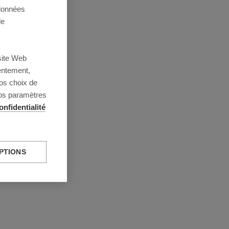
 données
de
site Web
entement,
os choix de
vos paramètres
onfidentialité
PTIONS