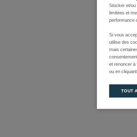
Stocker et/ou
limitées et m
performance d
Si vous accep
utilise des c
mais certaine
consentement 
et renoncer à
ou en cliquant
TOUT 