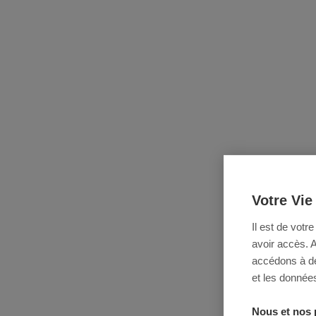
Votre Vie
Il est de votr
avoir accès. 
accédons à des
et les données
Nous et nos 