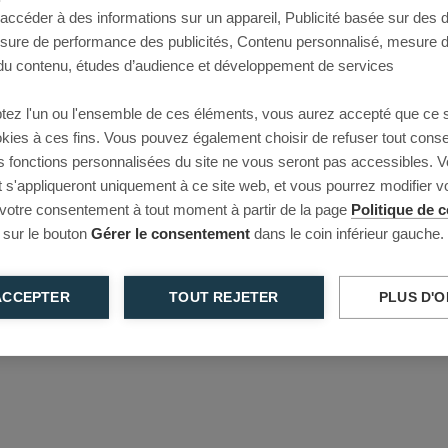
 accéder à des informations sur un appareil, Publicité basée sur des
This page couldn’t load
esure de performance des publicités, Contenu personnalisé, mesure 
u contenu, études d’audience et développement de services
Reload to try again, or go back.
tez l'un ou l'ensemble de ces éléments, vous aurez accepté que ce 
Reload
Back
ookies à ces fins. Vous pouvez également choisir de refuser tout cons
s fonctions personnalisées du site ne vous seront pas accessibles. V
s'appliqueront uniquement à ce site web, et vous pourrez modifier 
 votre consentement à tout moment à partir de la page
Politique de c
 sur le bouton
Gérer le consentement
dans le coin inférieur gauche.
ACCEPTER
TOUT REJETER
PLUS D'O