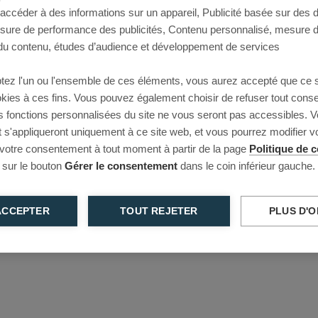
 accéder à des informations sur un appareil, Publicité basée sur des
This page couldn’t load
esure de performance des publicités, Contenu personnalisé, mesure 
u contenu, études d’audience et développement de services
Reload to try again, or go back.
tez l'un ou l'ensemble de ces éléments, vous aurez accepté que ce 
Reload
Back
ookies à ces fins. Vous pouvez également choisir de refuser tout cons
s fonctions personnalisées du site ne vous seront pas accessibles. V
s'appliqueront uniquement à ce site web, et vous pourrez modifier 
 votre consentement à tout moment à partir de la page
Politique de c
 sur le bouton
Gérer le consentement
dans le coin inférieur gauche.
ACCEPTER
TOUT REJETER
PLUS D'O