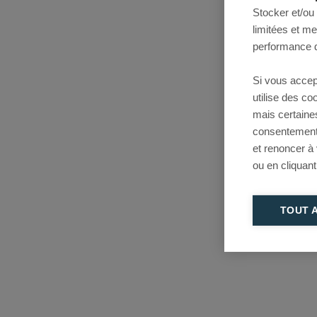
Stocker et/ou
limitées et m
performance d
Si vous accep
utilise des c
mais certaine
consentement 
et renoncer à
ou en cliquant
TOUT 