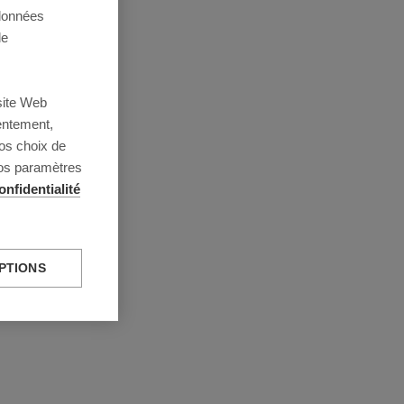
 données
de
site Web
entement,
os choix de
vos paramètres
onfidentialité
PTIONS