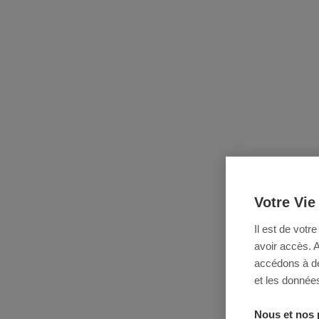
Votre Vie
Il est de votr
avoir accès. 
accédons à des
et les données
Nous et nos 