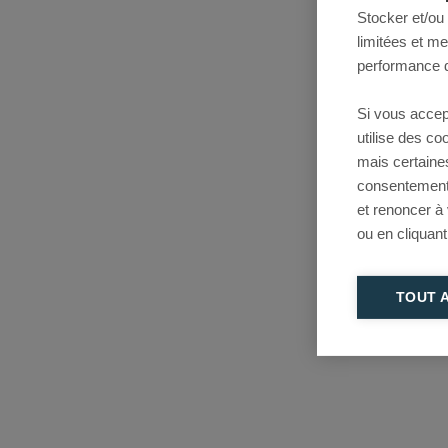
Stocker et/ou
limitées et m
performance d
Si vous accep
utilise des c
mais certaine
consentement 
et renoncer à
ou en cliquant
TOUT 