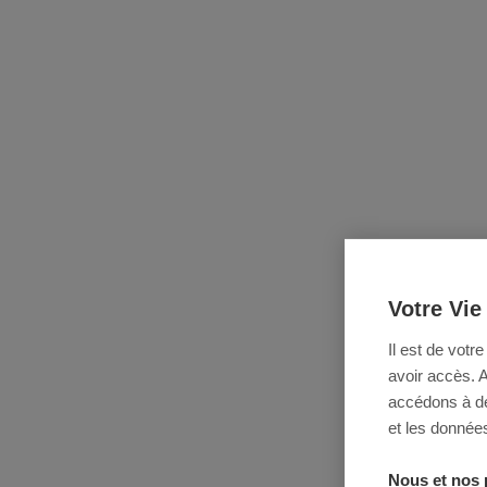
Votre Vie
Il est de votr
avoir accès. 
accédons à des
et les données
Nous et nos 