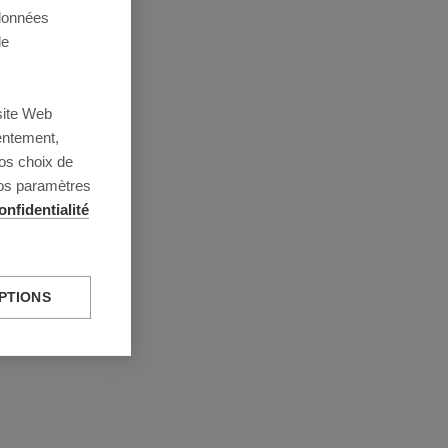
 données
de
site Web
entement,
os choix de
vos paramètres
onfidentialité
PTIONS