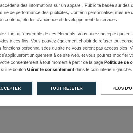
 accéder à des informations sur un appareil, Publicité basée sur des
This page couldn’t load
esure de performance des publicités, Contenu personnalisé, mesure 
u contenu, études d’audience et développement de services
Reload to try again, or go back.
tez l'un ou l'ensemble de ces éléments, vous aurez accepté que ce 
Reload
Back
ookies à ces fins. Vous pouvez également choisir de refuser tout cons
s fonctions personnalisées du site ne vous seront pas accessibles. V
s'appliqueront uniquement à ce site web, et vous pourrez modifier 
 votre consentement à tout moment à partir de la page
Politique de c
 sur le bouton
Gérer le consentement
dans le coin inférieur gauche.
ACCEPTER
TOUT REJETER
PLUS D'O