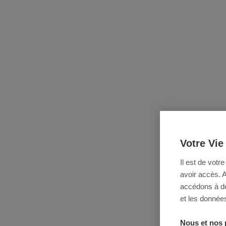
Votre Vie
Il est de votr
avoir accès. 
accédons à des
et les données
Nous et nos 