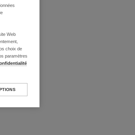
 données
de
site Web
entement,
os choix de
vos paramètres
onfidentialité
PTIONS