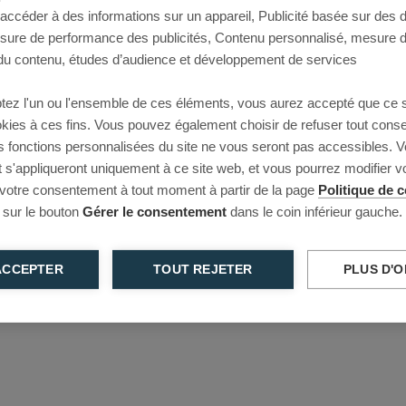
 accéder à des informations sur un appareil, Publicité basée sur des
This page couldn’t load
esure de performance des publicités, Contenu personnalisé, mesure 
u contenu, études d’audience et développement de services
Reload to try again, or go back.
tez l'un ou l'ensemble de ces éléments, vous aurez accepté que ce 
Reload
Back
ookies à ces fins. Vous pouvez également choisir de refuser tout cons
s fonctions personnalisées du site ne vous seront pas accessibles. V
s'appliqueront uniquement à ce site web, et vous pourrez modifier 
 votre consentement à tout moment à partir de la page
Politique de c
 sur le bouton
Gérer le consentement
dans le coin inférieur gauche.
ACCEPTER
TOUT REJETER
PLUS D'O