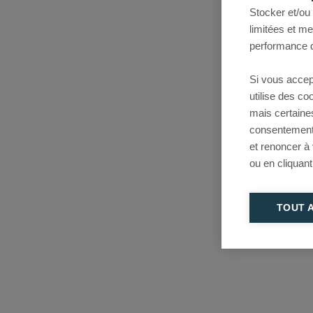
Stocker et/ou
limitées et m
performance d
Si vous accep
utilise des c
mais certaine
consentement 
et renoncer à
ou en cliquant
TOUT 