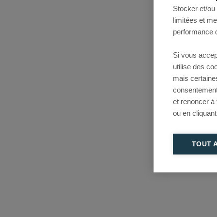
Stocker et/ou
limitées et m
performance d
Si vous accep
utilise des c
mais certaine
consentement 
et renoncer à
ou en cliquant
TOUT 