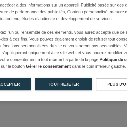
 accéder à des informations sur un appareil, Publicité basée sur des
This page couldn’t load
esure de performance des publicités, Contenu personnalisé, mesure 
u contenu, études d’audience et développement de services
Reload to try again, or go back.
tez l'un ou l'ensemble de ces éléments, vous aurez accepté que ce 
Reload
Back
ookies à ces fins. Vous pouvez également choisir de refuser tout cons
s fonctions personnalisées du site ne vous seront pas accessibles. V
s'appliqueront uniquement à ce site web, et vous pourrez modifier 
 votre consentement à tout moment à partir de la page
Politique de c
 sur le bouton
Gérer le consentement
dans le coin inférieur gauche.
ACCEPTER
TOUT REJETER
PLUS D'O