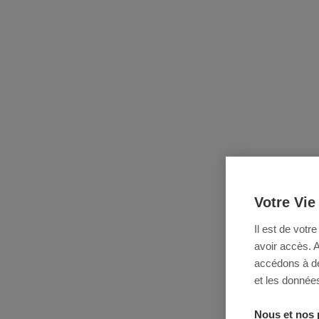
Votre Vie
Il est de votr
avoir accès. 
accédons à des
et les données
Nous et nos 