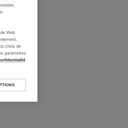
 données
de
site Web
entement,
os choix de
vos paramètres
onfidentialité
PTIONS