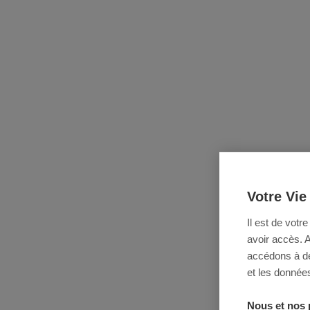
Votre Vie
Il est de votr
avoir accès. 
accédons à des
et les données
Nous et nos 