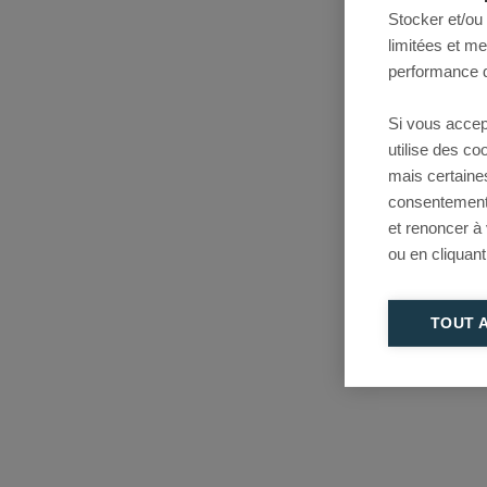
Stocker et/ou
limitées et m
performance d
Si vous accep
utilise des c
mais certaine
consentement 
et renoncer à
ou en cliquant
TOUT 