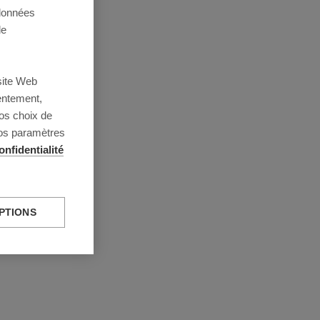
 données
de
site Web
entement,
os choix de
vos paramètres
onfidentialité
PTIONS