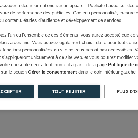
 accéder à des informations sur un appareil, Publicité basée sur des
This page couldn’t load
esure de performance des publicités, Contenu personnalisé, mesure 
u contenu, études d’audience et développement de services
Reload to try again, or go back.
tez l'un ou l'ensemble de ces éléments, vous aurez accepté que ce 
Reload
Back
ookies à ces fins. Vous pouvez également choisir de refuser tout cons
s fonctions personnalisées du site ne vous seront pas accessibles. V
s'appliqueront uniquement à ce site web, et vous pourrez modifier 
 votre consentement à tout moment à partir de la page
Politique de c
 sur le bouton
Gérer le consentement
dans le coin inférieur gauche.
ACCEPTER
TOUT REJETER
PLUS D'O