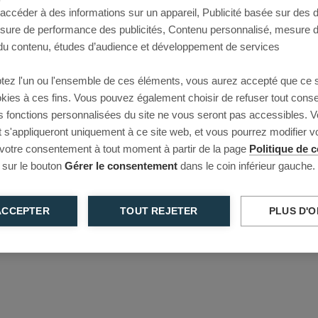
 accéder à des informations sur un appareil, Publicité basée sur des
This page couldn’t load
esure de performance des publicités, Contenu personnalisé, mesure 
u contenu, études d’audience et développement de services
Reload to try again, or go back.
tez l'un ou l'ensemble de ces éléments, vous aurez accepté que ce 
Reload
Back
ookies à ces fins. Vous pouvez également choisir de refuser tout cons
s fonctions personnalisées du site ne vous seront pas accessibles. V
s'appliqueront uniquement à ce site web, et vous pourrez modifier 
 votre consentement à tout moment à partir de la page
Politique de c
 sur le bouton
Gérer le consentement
dans le coin inférieur gauche.
ACCEPTER
TOUT REJETER
PLUS D'O