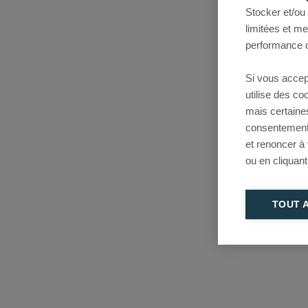
Stocker et/ou
limitées et m
performance d
Si vous accep
utilise des c
mais certaine
consentement 
et renoncer à
ou en cliquant
TOUT 