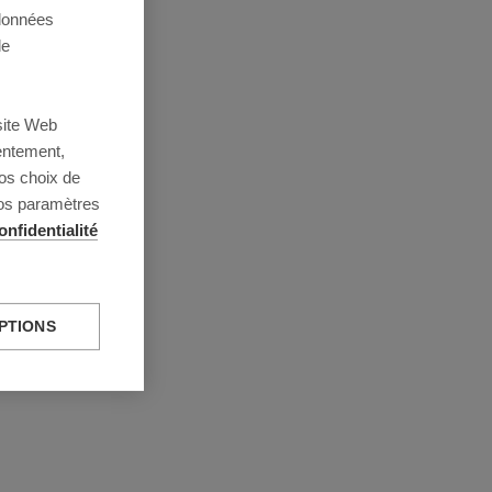
 données
de
site Web
entement,
os choix de
vos paramètres
onfidentialité
PTIONS