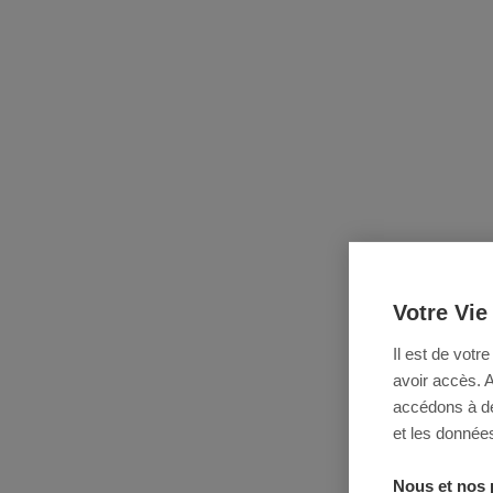
Votre Vie
Il est de votr
avoir accès. 
accédons à des
et les données
Nous et nos 