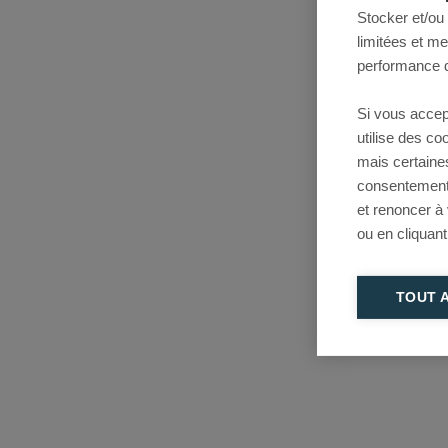
Stocker et/ou
limitées et m
performance d
Si vous accep
utilise des c
mais certaine
consentement 
et renoncer à
ou en cliquant
TOUT 