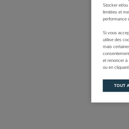
Stocker et/ou
limitées et m
performance d
Si vous accep
utilise des c
mais certaine
consentement 
et renoncer à
ou en cliquant
TOUT 