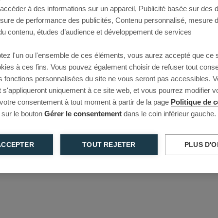
 accéder à des informations sur un appareil, Publicité basée sur des
This page couldn’t load
esure de performance des publicités, Contenu personnalisé, mesure 
u contenu, études d’audience et développement de services
Reload to try again, or go back.
tez l'un ou l'ensemble de ces éléments, vous aurez accepté que ce 
Reload
Back
ookies à ces fins. Vous pouvez également choisir de refuser tout cons
s fonctions personnalisées du site ne vous seront pas accessibles. V
s'appliqueront uniquement à ce site web, et vous pourrez modifier 
 votre consentement à tout moment à partir de la page
Politique de c
 sur le bouton
Gérer le consentement
dans le coin inférieur gauche.
ACCEPTER
TOUT REJETER
PLUS D'O