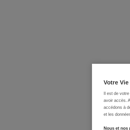
Votre Vie
Il est de votr
avoir accès. 
accédons à des
et les données
Nous et nos 