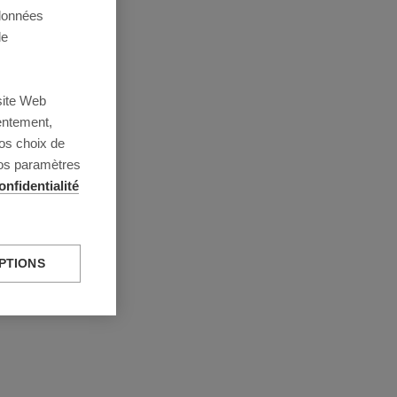
 données
de
site Web
entement,
os choix de
vos paramètres
onfidentialité
PTIONS