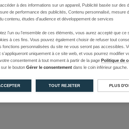
 accéder à des informations sur un appareil, Publicité basée sur des
This page couldn’t load
esure de performance des publicités, Contenu personnalisé, mesure 
u contenu, études d’audience et développement de services
Reload to try again, or go back.
tez l'un ou l'ensemble de ces éléments, vous aurez accepté que ce 
Reload
Back
ookies à ces fins. Vous pouvez également choisir de refuser tout cons
s fonctions personnalisées du site ne vous seront pas accessibles. V
s'appliqueront uniquement à ce site web, et vous pourrez modifier 
 votre consentement à tout moment à partir de la page
Politique de c
 sur le bouton
Gérer le consentement
dans le coin inférieur gauche.
ACCEPTER
TOUT REJETER
PLUS D'O