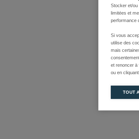
Stocker et/ou
limitées et m
performance d
Si vous accep
utilise des c
mais certaine
consentement 
et renoncer à
ou en cliquant
TOUT 