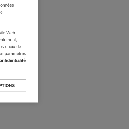
 données
de
site Web
entement,
os choix de
vos paramètres
onfidentialité
PTIONS