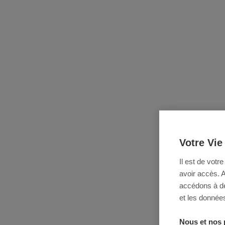
Votre Vie
Il est de votr
avoir accès. 
accédons à des
et les données
Nous et nos 