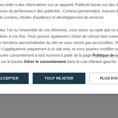
 accéder à des informations sur un appareil, Publicité basée sur des
This page couldn’t load
esure de performance des publicités, Contenu personnalisé, mesure 
u contenu, études d’audience et développement de services
Reload to try again, or go back.
tez l'un ou l'ensemble de ces éléments, vous aurez accepté que ce 
Reload
Back
ookies à ces fins. Vous pouvez également choisir de refuser tout cons
s fonctions personnalisées du site ne vous seront pas accessibles. V
s'appliqueront uniquement à ce site web, et vous pourrez modifier 
 votre consentement à tout moment à partir de la page
Politique de c
 sur le bouton
Gérer le consentement
dans le coin inférieur gauche.
ACCEPTER
TOUT REJETER
PLUS D'O