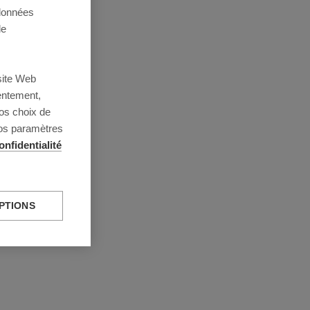
 données
de
site Web
entement,
os choix de
vos paramètres
onfidentialité
PTIONS