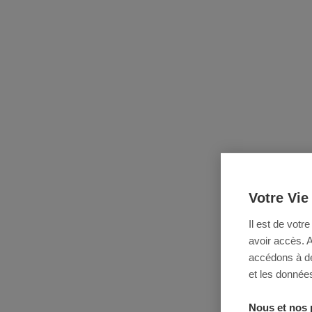
Votre Vie
Il est de votr
avoir accès. 
accédons à des
et les données
Nous et nos 