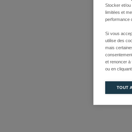
Stocker et/ou
limitées et m
performance d
Si vous accep
utilise des c
mais certaine
consentement 
et renoncer à
ou en cliquant
TOUT 