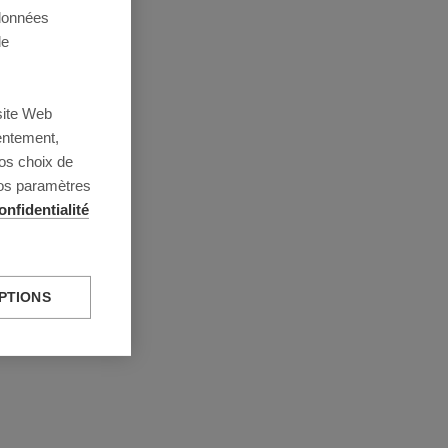
 données
de
site Web
entement,
os choix de
vos paramètres
onfidentialité
PTIONS