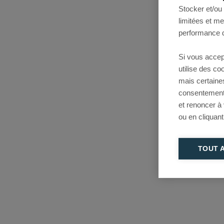
Stocker et/ou
limitées et m
performance d
Si vous accep
utilise des c
mais certaine
consentement 
et renoncer à
ou en cliquant
TOUT 