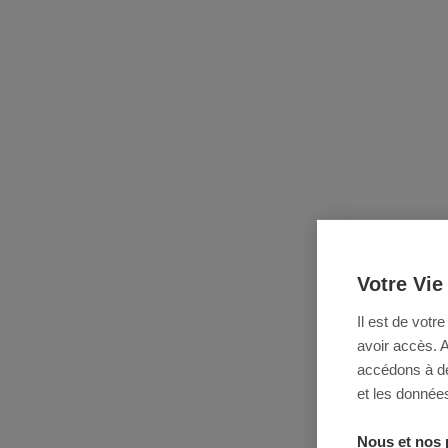
Votre Vie
Il est de votr
avoir accès. 
accédons à des
et les données
Nous et nos 