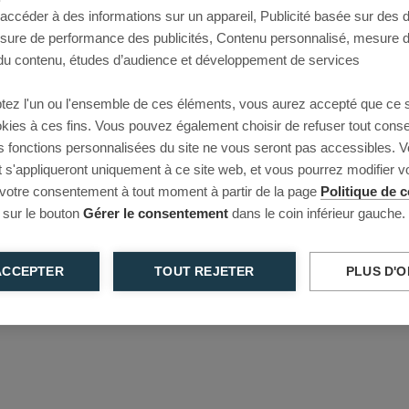
 accéder à des informations sur un appareil, Publicité basée sur des
This page couldn’t load
esure de performance des publicités, Contenu personnalisé, mesure 
u contenu, études d’audience et développement de services
Reload to try again, or go back.
tez l'un ou l'ensemble de ces éléments, vous aurez accepté que ce 
Reload
Back
ookies à ces fins. Vous pouvez également choisir de refuser tout cons
s fonctions personnalisées du site ne vous seront pas accessibles. V
s'appliqueront uniquement à ce site web, et vous pourrez modifier 
 votre consentement à tout moment à partir de la page
Politique de c
 sur le bouton
Gérer le consentement
dans le coin inférieur gauche.
ACCEPTER
TOUT REJETER
PLUS D'O