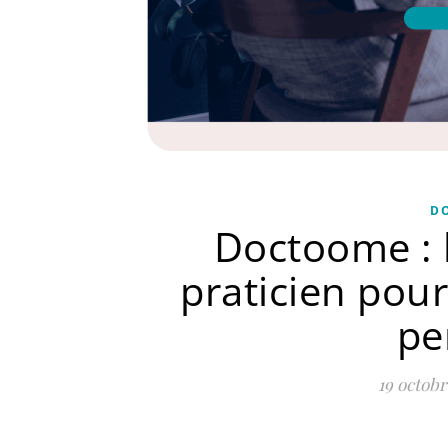
D
Doctoome : 
praticien pou
pe
19 octobr