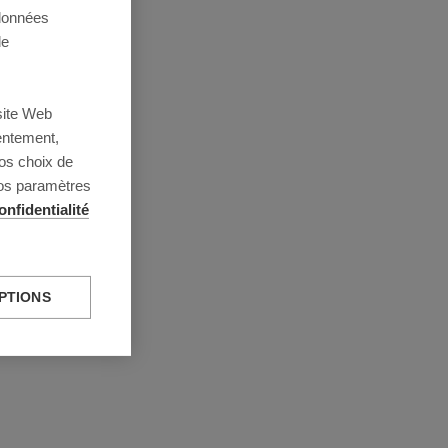
 données
de
site Web
entement,
os choix de
vos paramètres
onfidentialité
PTIONS