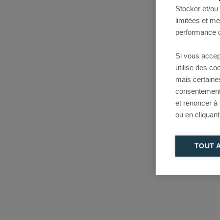
Stocker et/ou
limitées et m
performance d
Si vous accep
utilise des c
mais certaine
consentement 
et renoncer à
ou en cliquant
TOUT 