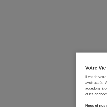
Votre Vie
Il est de votr
avoir accès. 
accédons à des
et les données
Nous et nos 