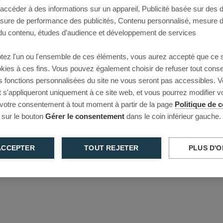
 accéder à des informations sur un appareil, Publicité basée sur des
This page couldn’t load
esure de performance des publicités, Contenu personnalisé, mesure 
u contenu, études d’audience et développement de services
Reload to try again, or go back.
tez l'un ou l'ensemble de ces éléments, vous aurez accepté que ce 
Reload
Back
ookies à ces fins. Vous pouvez également choisir de refuser tout cons
s fonctions personnalisées du site ne vous seront pas accessibles. V
s'appliqueront uniquement à ce site web, et vous pourrez modifier 
 votre consentement à tout moment à partir de la page
Politique de c
 sur le bouton
Gérer le consentement
dans le coin inférieur gauche.
ACCEPTER
TOUT REJETER
PLUS D'O