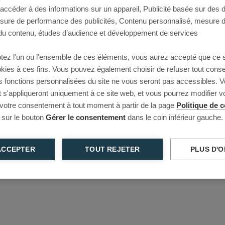
 accéder à des informations sur un appareil, Publicité basée sur des
This page couldn’t load
esure de performance des publicités, Contenu personnalisé, mesure 
u contenu, études d’audience et développement de services
Reload to try again, or go back.
tez l'un ou l'ensemble de ces éléments, vous aurez accepté que ce 
Reload
Back
ookies à ces fins. Vous pouvez également choisir de refuser tout cons
s fonctions personnalisées du site ne vous seront pas accessibles. V
s'appliqueront uniquement à ce site web, et vous pourrez modifier 
 votre consentement à tout moment à partir de la page
Politique de c
 sur le bouton
Gérer le consentement
dans le coin inférieur gauche.
ACCEPTER
TOUT REJETER
PLUS D'O