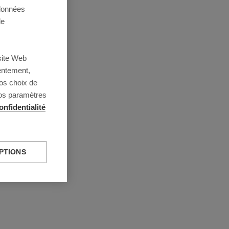
 données
de
site Web
entement,
os choix de
vos paramètres
onfidentialité
PTIONS