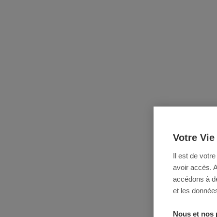
Votre Vie
Il est de votr
avoir accès. 
accédons à des
et les données
Nous et nos 