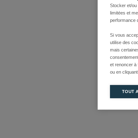
Stocker et/ou
limitées et m
performance d
Si vous accep
utilise des c
mais certaine
consentement 
et renoncer à
ou en cliquant
TOUT 