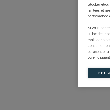
Stocker et/ou
limitées et m
performance d
Si vous accep
utilise des c
mais certaine
consentement 
et renoncer à
ou en cliquant
TOUT 