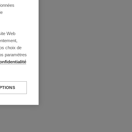
 données
de
site Web
entement,
os choix de
vos paramètres
onfidentialité
PTIONS