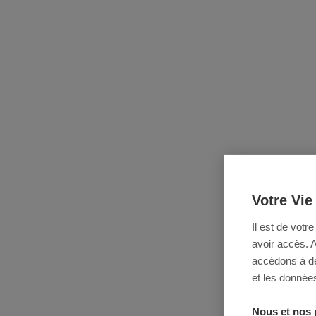
Votre Vie
Il est de votr
avoir accès. 
accédons à des
et les données
Nous et nos 