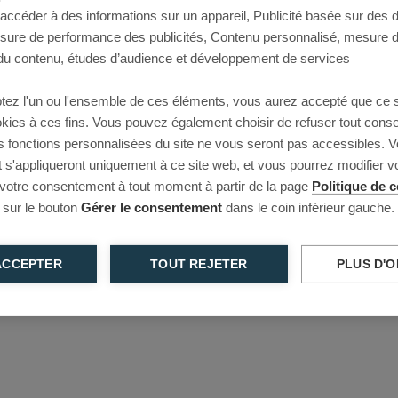
 accéder à des informations sur un appareil, Publicité basée sur des
This page couldn’t load
esure de performance des publicités, Contenu personnalisé, mesure 
u contenu, études d’audience et développement de services
Reload to try again, or go back.
tez l'un ou l'ensemble de ces éléments, vous aurez accepté que ce 
Reload
Back
ookies à ces fins. Vous pouvez également choisir de refuser tout cons
s fonctions personnalisées du site ne vous seront pas accessibles. V
s'appliqueront uniquement à ce site web, et vous pourrez modifier 
 votre consentement à tout moment à partir de la page
Politique de c
 sur le bouton
Gérer le consentement
dans le coin inférieur gauche.
ACCEPTER
TOUT REJETER
PLUS D'O