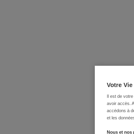
Votre Vie
Il est de votr
avoir accès. 
accédons à des
et les données
Nous et nos 