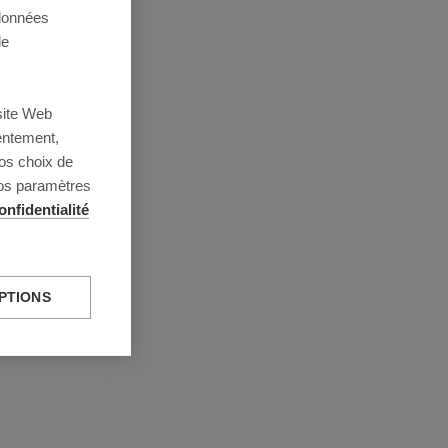
 données
de
site Web
entement,
os choix de
vos paramètres
onfidentialité
PTIONS