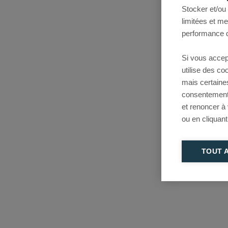
Stocker et/ou
limitées et m
performance d
Si vous accep
utilise des c
mais certaine
consentement 
et renoncer à
ou en cliquant
TOUT 