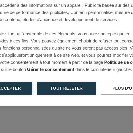
 accéder à des informations sur un appareil, Publicité basée sur des
This page couldn’t load
esure de performance des publicités, Contenu personnalisé, mesure 
u contenu, études d’audience et développement de services
Reload to try again, or go back.
tez l'un ou l'ensemble de ces éléments, vous aurez accepté que ce 
Reload
Back
ookies à ces fins. Vous pouvez également choisir de refuser tout cons
s fonctions personnalisées du site ne vous seront pas accessibles. V
s'appliqueront uniquement à ce site web, et vous pourrez modifier 
 votre consentement à tout moment à partir de la page
Politique de c
 sur le bouton
Gérer le consentement
dans le coin inférieur gauche.
ACCEPTER
TOUT REJETER
PLUS D'O