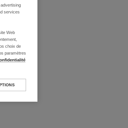
 advertising
d services
site Web
entement,
os choix de
vos paramètres
onfidentialité
PTIONS