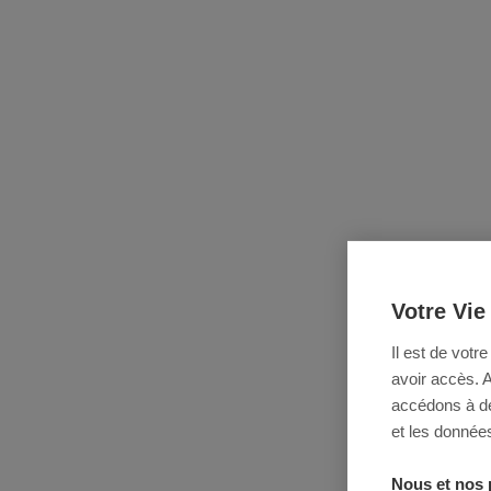
Votre Vie
Il est de votr
avoir accès. 
accédons à des
et les données
Nous et nos 