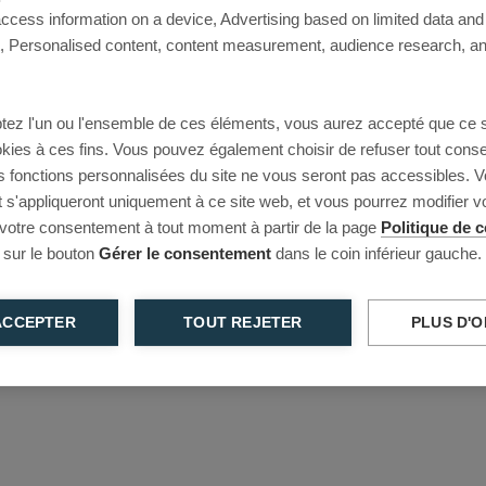
access information on a device, Advertising based on limited data and
This page couldn’t load
Personalised content, content measurement, audience research, an
Reload to try again, or go back.
tez l'un ou l'ensemble de ces éléments, vous aurez accepté que ce 
Reload
Back
ookies à ces fins. Vous pouvez également choisir de refuser tout cons
s fonctions personnalisées du site ne vous seront pas accessibles. V
s'appliqueront uniquement à ce site web, et vous pourrez modifier 
 votre consentement à tout moment à partir de la page
Politique de c
 sur le bouton
Gérer le consentement
dans le coin inférieur gauche.
ACCEPTER
TOUT REJETER
PLUS D'O