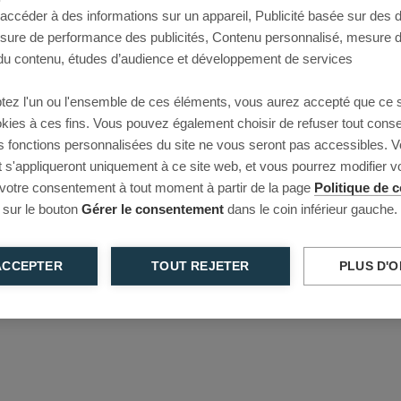
 accéder à des informations sur un appareil, Publicité basée sur des
This page couldn’t load
esure de performance des publicités, Contenu personnalisé, mesure 
u contenu, études d’audience et développement de services
Reload to try again, or go back.
tez l'un ou l'ensemble de ces éléments, vous aurez accepté que ce 
Reload
Back
ookies à ces fins. Vous pouvez également choisir de refuser tout cons
s fonctions personnalisées du site ne vous seront pas accessibles. V
s'appliqueront uniquement à ce site web, et vous pourrez modifier 
 votre consentement à tout moment à partir de la page
Politique de c
 sur le bouton
Gérer le consentement
dans le coin inférieur gauche.
ACCEPTER
TOUT REJETER
PLUS D'O