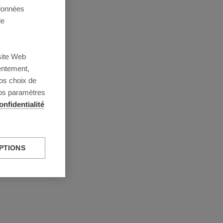
 données
de
site Web
entement,
os choix de
vos paramètres
onfidentialité
PTIONS