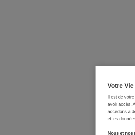
Votre Vie
Il est de votr
avoir accès. 
accédons à des
et les données
Nous et nos 