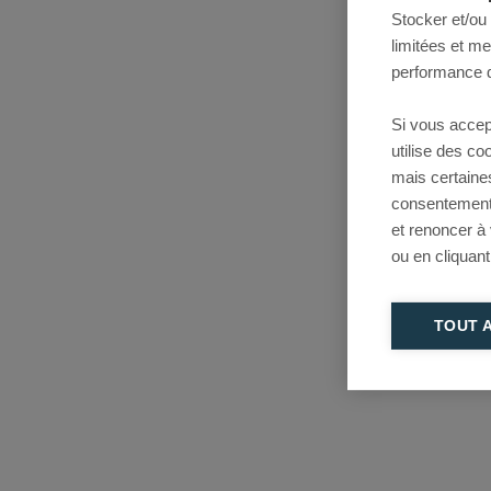
Stocker et/ou
limitées et m
performance d
Si vous accep
utilise des c
mais certaine
consentement 
et renoncer à
ou en cliquant
TOUT 