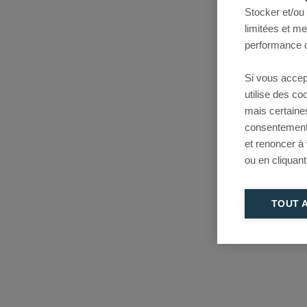
Stocker et/ou
limitées et m
performance d
Si vous accep
utilise des c
mais certaine
consentement 
et renoncer à
ou en cliquant
TOUT 