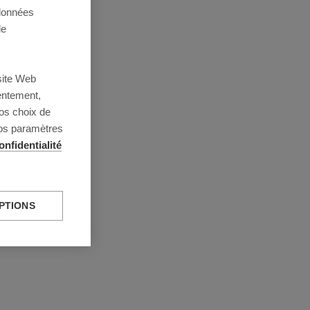
 données
de
site Web
entement,
os choix de
vos paramètres
onfidentialité
PTIONS