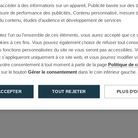
 accéder à des informations sur un appareil, Publicité basée sur des
This page couldn’t load
esure de performance des publicités, Contenu personnalisé, mesure 
u contenu, études d’audience et développement de services
Reload to try again, or go back.
tez l'un ou l'ensemble de ces éléments, vous aurez accepté que ce 
Reload
Back
ookies à ces fins. Vous pouvez également choisir de refuser tout cons
s fonctions personnalisées du site ne vous seront pas accessibles. V
s'appliqueront uniquement à ce site web, et vous pourrez modifier 
 votre consentement à tout moment à partir de la page
Politique de c
 sur le bouton
Gérer le consentement
dans le coin inférieur gauche.
ACCEPTER
TOUT REJETER
PLUS D'O