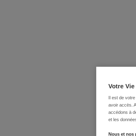
Votre Vie
Il est de votr
avoir accès. 
accédons à des
et les données
Nous et nos 