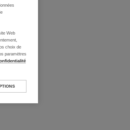
 données
de
site Web
entement,
os choix de
vos paramètres
onfidentialité
PTIONS