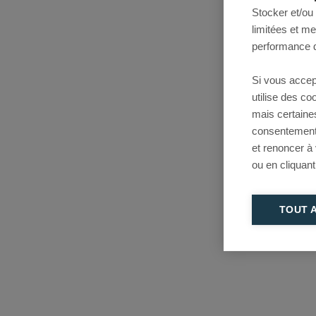
Stocker et/ou
limitées et m
performance d
Si vous accep
utilise des c
mais certaine
consentement 
et renoncer à
ou en cliquant
TOUT 