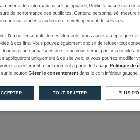
 accéder à des informations sur un appareil, Publicité basée sur des
This page couldn’t load
esure de performance des publicités, Contenu personnalisé, mesure 
u contenu, études d’audience et développement de services
Reload to try again, or go back.
tez l'un ou l'ensemble de ces éléments, vous aurez accepté que ce 
Reload
Back
ookies à ces fins. Vous pouvez également choisir de refuser tout cons
s fonctions personnalisées du site ne vous seront pas accessibles. V
s'appliqueront uniquement à ce site web, et vous pourrez modifier 
 votre consentement à tout moment à partir de la page
Politique de c
 sur le bouton
Gérer le consentement
dans le coin inférieur gauche.
ACCEPTER
TOUT REJETER
PLUS D'O