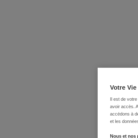
Votre Vie
Il est de votr
avoir accès. 
accédons à des
et les données
Nous et nos 