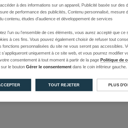
 accéder à des informations sur un appareil, Publicité basée sur des
This page couldn’t load
esure de performance des publicités, Contenu personnalisé, mesure 
u contenu, études d’audience et développement de services
Reload to try again, or go back.
tez l'un ou l'ensemble de ces éléments, vous aurez accepté que ce 
Reload
Back
ookies à ces fins. Vous pouvez également choisir de refuser tout cons
s fonctions personnalisées du site ne vous seront pas accessibles. V
s'appliqueront uniquement à ce site web, et vous pourrez modifier 
 votre consentement à tout moment à partir de la page
Politique de c
 sur le bouton
Gérer le consentement
dans le coin inférieur gauche.
ACCEPTER
TOUT REJETER
PLUS D'O