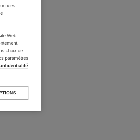
 données
de
site Web
entement,
os choix de
vos paramètres
onfidentialité
PTIONS