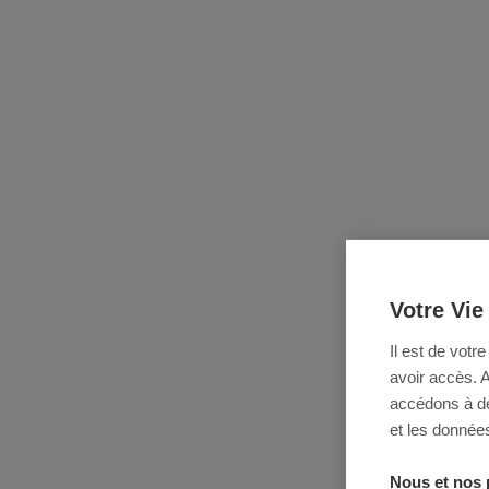
Votre Vie
Il est de votr
avoir accès. 
accédons à des
et les données
Nous et nos 