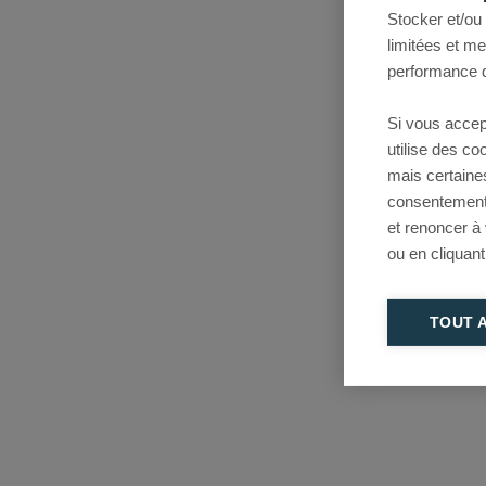
Stocker et/ou
limitées et m
performance d
Si vous accep
utilise des c
mais certaine
consentement 
et renoncer à
ou en cliquant
TOUT 