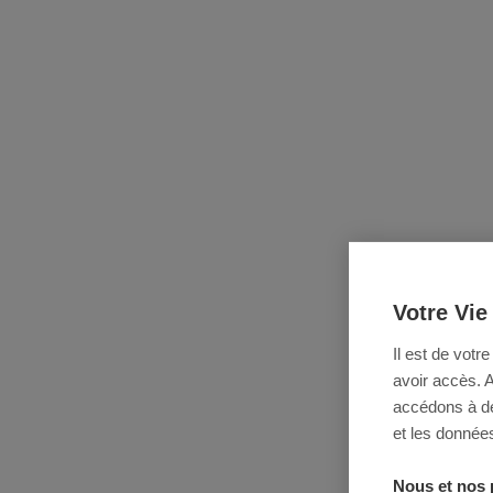
Votre Vie
Il est de votr
avoir accès. 
accédons à des
et les données
Nous et nos 