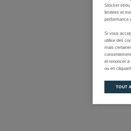
Stocker et/ou
limitées et m
performance d
Si vous accep
utilise des c
mais certaine
consentement 
et renoncer à
ou en cliquant
TOUT 