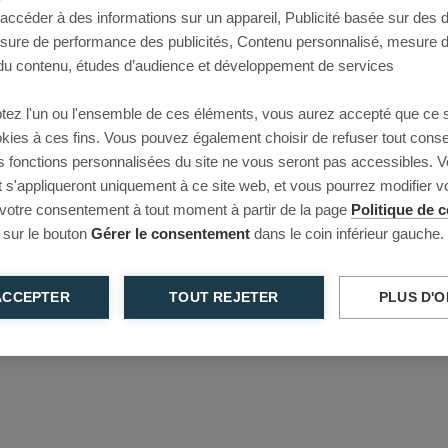
 accéder à des informations sur un appareil, Publicité basée sur des
This page couldn’t load
esure de performance des publicités, Contenu personnalisé, mesure 
u contenu, études d’audience et développement de services
Reload to try again, or go back.
tez l'un ou l'ensemble de ces éléments, vous aurez accepté que ce 
Reload
Back
ookies à ces fins. Vous pouvez également choisir de refuser tout cons
s fonctions personnalisées du site ne vous seront pas accessibles. V
s'appliqueront uniquement à ce site web, et vous pourrez modifier 
 votre consentement à tout moment à partir de la page
Politique de c
 sur le bouton
Gérer le consentement
dans le coin inférieur gauche.
ACCEPTER
TOUT REJETER
PLUS D'O