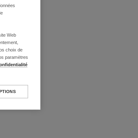
 données
de
site Web
entement,
os choix de
vos paramètres
onfidentialité
PTIONS