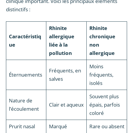
clinique important. Voici les principaux éléments
distinctifs :
Rhinite
Rhinite
Caractéristiq
allergique
chronique
ue
liée à la
non
pollution
allergique
Moins
Fréquents, en
Éternuements
fréquents,
salves
isolés
Souvent plus
Nature de
Clair et aqueux
épais, parfois
l’écoulement
coloré
Prurit nasal
Marqué
Rare ou absent