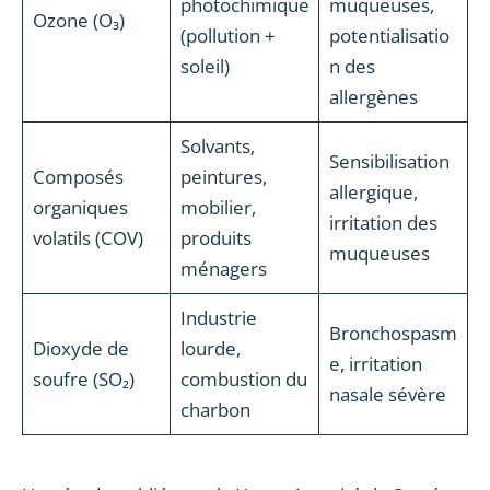
photochimique
muqueuses,
Ozone (O₃)
(pollution +
potentialisatio
soleil)
n des
allergènes
Solvants,
Sensibilisation
Composés
peintures,
allergique,
organiques
mobilier,
irritation des
volatils (COV)
produits
muqueuses
ménagers
Industrie
Bronchospasm
Dioxyde de
lourde,
e, irritation
soufre (SO₂)
combustion du
nasale sévère
charbon