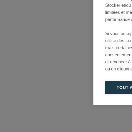
Stocker et/ou
limitées et m
performance d
Si vous accep
utilise des c
mais certaine
consentement 
et renoncer à
ou en cliquant
TOUT 