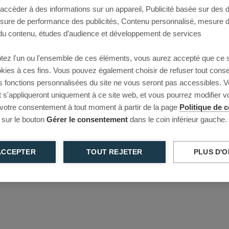
 accéder à des informations sur un appareil, Publicité basée sur des
This page couldn’t load
esure de performance des publicités, Contenu personnalisé, mesure 
u contenu, études d’audience et développement de services
Reload to try again, or go back.
tez l'un ou l'ensemble de ces éléments, vous aurez accepté que ce 
Reload
Back
ookies à ces fins. Vous pouvez également choisir de refuser tout cons
s fonctions personnalisées du site ne vous seront pas accessibles. V
s'appliqueront uniquement à ce site web, et vous pourrez modifier 
 votre consentement à tout moment à partir de la page
Politique de c
 sur le bouton
Gérer le consentement
dans le coin inférieur gauche.
ACCEPTER
TOUT REJETER
PLUS D'O