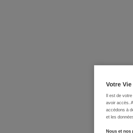
Votre Vie
Il est de votr
avoir accès. 
accédons à des
et les données
Nous et nos 