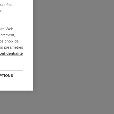
 données
de
site Web
entement,
os choix de
vos paramètres
onfidentialité
PTIONS