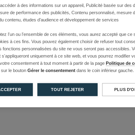
 accéder à des informations sur un appareil, Publicité basée sur des
This page couldn’t load
esure de performance des publicités, Contenu personnalisé, mesure 
u contenu, études d’audience et développement de services
Reload to try again, or go back.
tez l'un ou l'ensemble de ces éléments, vous aurez accepté que ce 
Reload
Back
ookies à ces fins. Vous pouvez également choisir de refuser tout cons
s fonctions personnalisées du site ne vous seront pas accessibles. V
s'appliqueront uniquement à ce site web, et vous pourrez modifier 
 votre consentement à tout moment à partir de la page
Politique de c
 sur le bouton
Gérer le consentement
dans le coin inférieur gauche.
ACCEPTER
TOUT REJETER
PLUS D'O