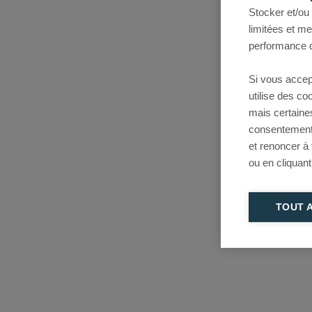
Stocker et/ou
limitées et m
performance d
Si vous accep
utilise des c
mais certaine
consentement 
et renoncer à
ou en cliquant
TOUT 