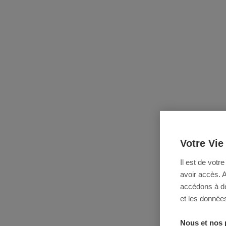
Votre Vie
Il est de votr
avoir accès. 
accédons à des
et les données
Nous et nos 