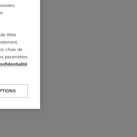
 données
de
site Web
entement,
os choix de
vos paramètres
onfidentialité
PTIONS