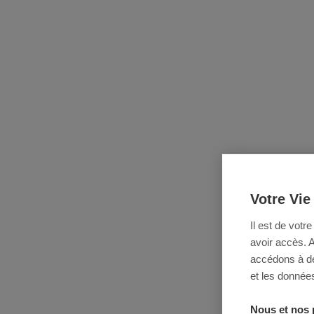
Votre Vie
Il est de votr
avoir accès. 
accédons à des
et les données
Nous et nos 