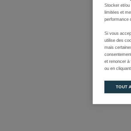
Stocker et/ou
limitées et m
performance d
Si vous accep
utilise des c
mais certaine
consentement 
et renoncer à
ou en cliquant
TOUT 