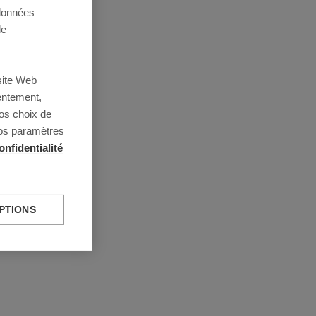
 données
de
site Web
entement,
os choix de
vos paramètres
onfidentialité
PTIONS