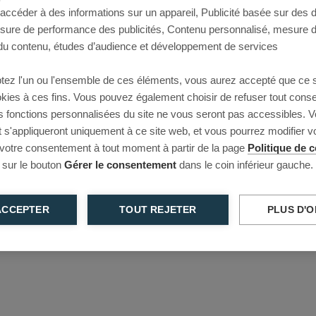
 accéder à des informations sur un appareil, Publicité basée sur des
This page couldn’t load
esure de performance des publicités, Contenu personnalisé, mesure 
u contenu, études d’audience et développement de services
Reload to try again, or go back.
tez l'un ou l'ensemble de ces éléments, vous aurez accepté que ce 
Reload
Back
ookies à ces fins. Vous pouvez également choisir de refuser tout cons
s fonctions personnalisées du site ne vous seront pas accessibles. V
s'appliqueront uniquement à ce site web, et vous pourrez modifier 
 votre consentement à tout moment à partir de la page
Politique de c
 sur le bouton
Gérer le consentement
dans le coin inférieur gauche.
ACCEPTER
TOUT REJETER
PLUS D'O