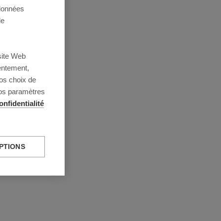
 données
de
site Web
entement,
os choix de
vos paramètres
onfidentialité
PTIONS