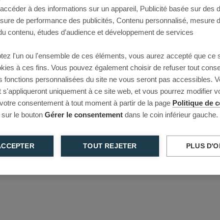
 accéder à des informations sur un appareil, Publicité basée sur des
This page couldn’t load
esure de performance des publicités, Contenu personnalisé, mesure 
u contenu, études d’audience et développement de services
Reload to try again, or go back.
tez l'un ou l'ensemble de ces éléments, vous aurez accepté que ce 
Reload
Back
ookies à ces fins. Vous pouvez également choisir de refuser tout cons
s fonctions personnalisées du site ne vous seront pas accessibles. V
s'appliqueront uniquement à ce site web, et vous pourrez modifier 
 votre consentement à tout moment à partir de la page
Politique de c
 sur le bouton
Gérer le consentement
dans le coin inférieur gauche.
ACCEPTER
TOUT REJETER
PLUS D'O