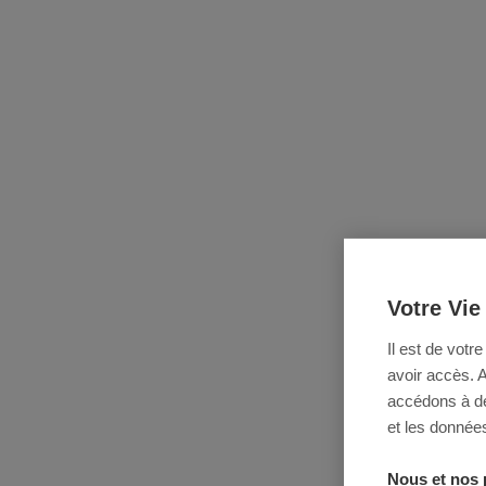
Votre Vie
Il est de votr
avoir accès. 
accédons à des
et les données
Nous et nos 