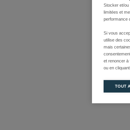
Stocker et/ou
limitées et m
performance d
Si vous accep
utilise des c
mais certaine
consentement 
et renoncer à
ou en cliquant
TOUT 