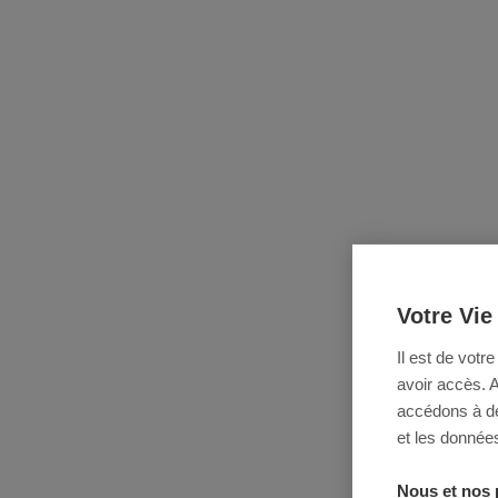
Votre Vie
Il est de votr
avoir accès. 
accédons à des
et les données
Nous et nos 