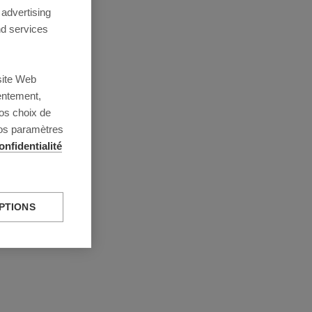
 advertising
d services
site Web
entement,
os choix de
vos paramètres
onfidentialité
PTIONS