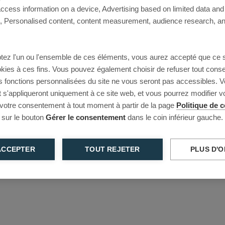
access information on a device, Advertising based on limited data and
This page couldn’t load
Personalised content, content measurement, audience research, an
Reload to try again, or go back.
tez l'un ou l'ensemble de ces éléments, vous aurez accepté que ce 
Reload
Back
ookies à ces fins. Vous pouvez également choisir de refuser tout cons
s fonctions personnalisées du site ne vous seront pas accessibles. V
s'appliqueront uniquement à ce site web, et vous pourrez modifier 
 votre consentement à tout moment à partir de la page
Politique de c
 sur le bouton
Gérer le consentement
dans le coin inférieur gauche.
ACCEPTER
TOUT REJETER
PLUS D'O