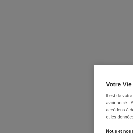
Votre Vie
Il est de votr
avoir accès. 
accédons à des
et les données
Nous et nos 