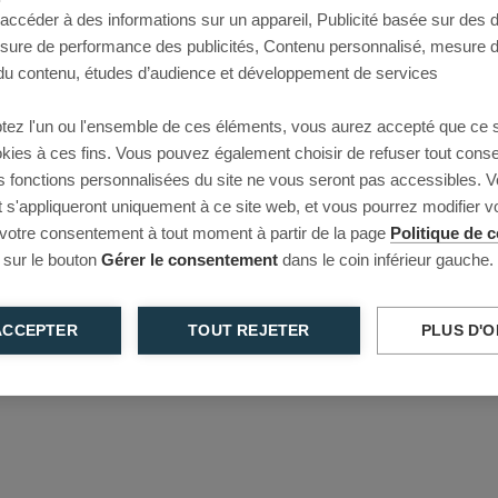
 accéder à des informations sur un appareil, Publicité basée sur des
This page couldn’t load
esure de performance des publicités, Contenu personnalisé, mesure 
u contenu, études d’audience et développement de services
Reload to try again, or go back.
tez l'un ou l'ensemble de ces éléments, vous aurez accepté que ce 
Reload
Back
ookies à ces fins. Vous pouvez également choisir de refuser tout cons
s fonctions personnalisées du site ne vous seront pas accessibles. V
s'appliqueront uniquement à ce site web, et vous pourrez modifier 
 votre consentement à tout moment à partir de la page
Politique de c
 sur le bouton
Gérer le consentement
dans le coin inférieur gauche.
ACCEPTER
TOUT REJETER
PLUS D'O