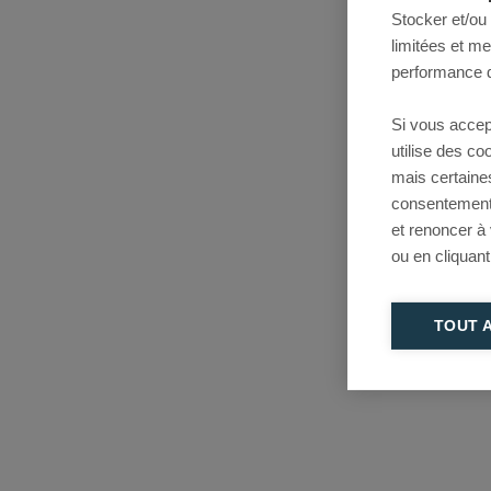
Stocker et/ou
limitées et m
performance d
Si vous accep
utilise des c
mais certaine
consentement 
et renoncer à
ou en cliquant
TOUT 