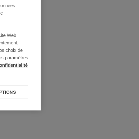
 données
de
site Web
entement,
os choix de
vos paramètres
onfidentialité
PTIONS