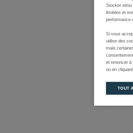
Stocker et/ou
limitées et m
performance d
Si vous accep
utilise des c
mais certaine
consentement 
et renoncer à
ou en cliquant
TOUT 