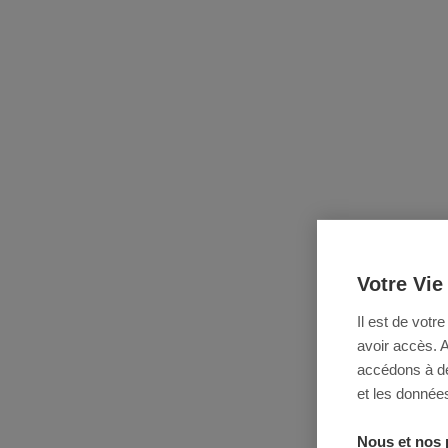
Votre Vie
Il est de votr
avoir accès. 
accédons à des
et les données
Nous et nos 