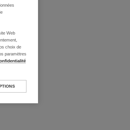
 données
de
site Web
entement,
os choix de
vos paramètres
onfidentialité
PTIONS