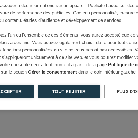
 accéder à des informations sur un appareil, Publicité basée sur des
This page couldn’t load
esure de performance des publicités, Contenu personnalisé, mesure 
u contenu, études d’audience et développement de services
Reload to try again, or go back.
tez l'un ou l'ensemble de ces éléments, vous aurez accepté que ce 
Reload
Back
ookies à ces fins. Vous pouvez également choisir de refuser tout cons
s fonctions personnalisées du site ne vous seront pas accessibles. V
s'appliqueront uniquement à ce site web, et vous pourrez modifier 
 votre consentement à tout moment à partir de la page
Politique de c
 sur le bouton
Gérer le consentement
dans le coin inférieur gauche.
ACCEPTER
TOUT REJETER
PLUS D'O