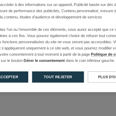
 accéder à des informations sur un appareil, Publicité basée sur des
This page couldn’t load
esure de performance des publicités, Contenu personnalisé, mesure 
u contenu, études d’audience et développement de services
Reload to try again, or go back.
tez l'un ou l'ensemble de ces éléments, vous aurez accepté que ce 
Reload
Back
ookies à ces fins. Vous pouvez également choisir de refuser tout cons
s fonctions personnalisées du site ne vous seront pas accessibles. V
s'appliqueront uniquement à ce site web, et vous pourrez modifier 
 votre consentement à tout moment à partir de la page
Politique de c
 sur le bouton
Gérer le consentement
dans le coin inférieur gauche.
ACCEPTER
TOUT REJETER
PLUS D'O