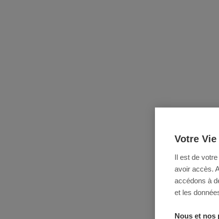
Votre Vie
Il est de votr
avoir accès. 
accédons à des
et les données
Nous et nos 