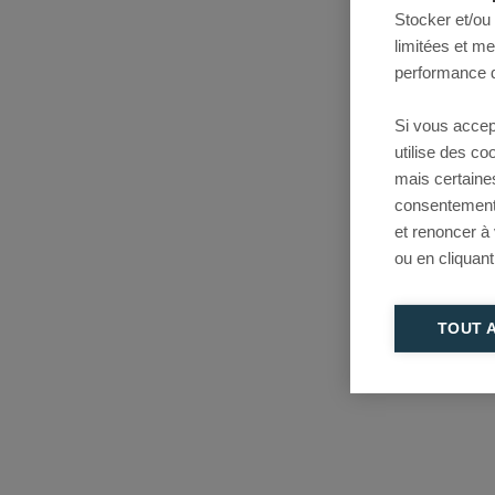
Stocker et/ou
limitées et m
performance d
Si vous accep
utilise des c
mais certaine
consentement 
et renoncer à
ou en cliquant
TOUT 