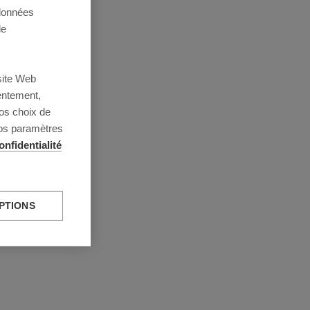
 données
de
site Web
entement,
os choix de
vos paramètres
onfidentialité
PTIONS