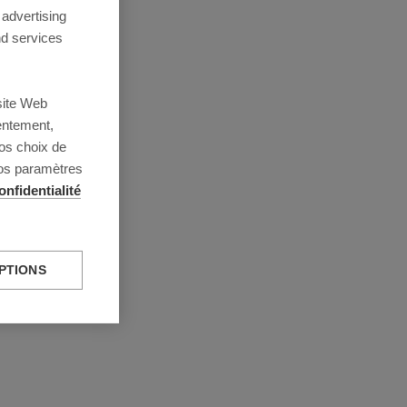
 advertising
d services
site Web
entement,
os choix de
vos paramètres
onfidentialité
PTIONS