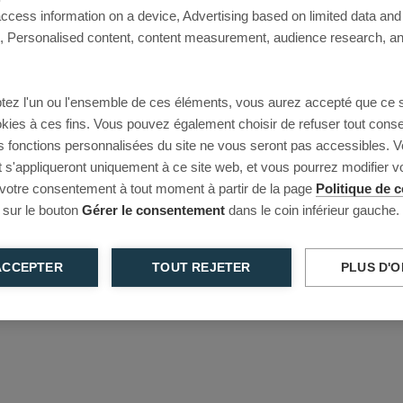
access information on a device, Advertising based on limited data and
This page couldn’t load
Personalised content, content measurement, audience research, an
Reload to try again, or go back.
tez l'un ou l'ensemble de ces éléments, vous aurez accepté que ce 
Reload
Back
ookies à ces fins. Vous pouvez également choisir de refuser tout cons
s fonctions personnalisées du site ne vous seront pas accessibles. V
s'appliqueront uniquement à ce site web, et vous pourrez modifier 
 votre consentement à tout moment à partir de la page
Politique de c
 sur le bouton
Gérer le consentement
dans le coin inférieur gauche.
ACCEPTER
TOUT REJETER
PLUS D'O