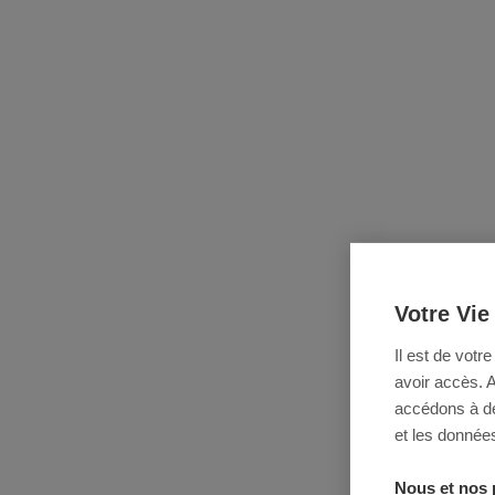
Votre Vie
Il est de votr
avoir accès. 
accédons à des
et les données
Nous et nos 