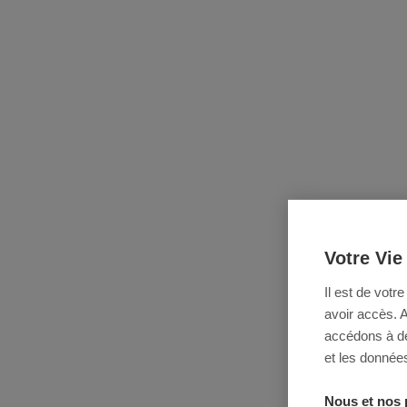
Votre Vie
Il est de votr
avoir accès. 
accédons à des
et les données
Nous et nos 