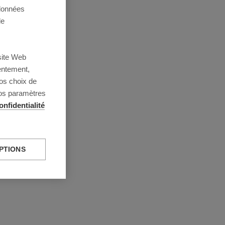
 données
de
site Web
entement,
os choix de
vos paramètres
onfidentialité
PTIONS