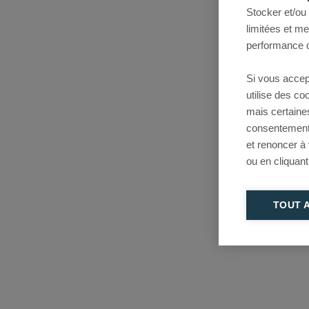
Stocker et/ou
limitées et m
performance d
Si vous accep
utilise des c
mais certaine
consentement 
et renoncer à
ou en cliquant
TOUT 