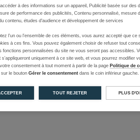
 accéder à des informations sur un appareil, Publicité basée sur des
This page couldn’t load
esure de performance des publicités, Contenu personnalisé, mesure 
u contenu, études d’audience et développement de services
Reload to try again, or go back.
tez l'un ou l'ensemble de ces éléments, vous aurez accepté que ce 
Reload
Back
ookies à ces fins. Vous pouvez également choisir de refuser tout cons
s fonctions personnalisées du site ne vous seront pas accessibles. V
s'appliqueront uniquement à ce site web, et vous pourrez modifier 
 votre consentement à tout moment à partir de la page
Politique de c
 sur le bouton
Gérer le consentement
dans le coin inférieur gauche.
ACCEPTER
TOUT REJETER
PLUS D'O