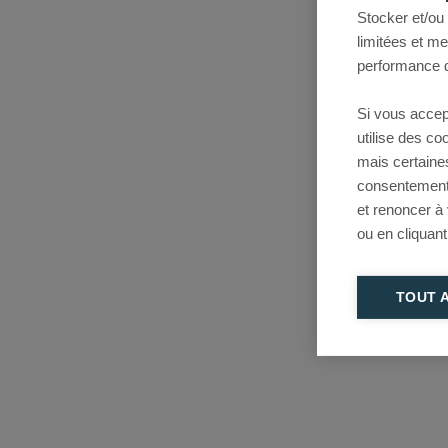
Stocker et/ou
limitées et m
performance d
Si vous accep
utilise des c
mais certaine
consentement 
et renoncer à
ou en cliquant
TOUT 