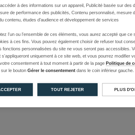
 accéder à des informations sur un appareil, Publicité basée sur des
This page couldn’t load
esure de performance des publicités, Contenu personnalisé, mesure 
u contenu, études d’audience et développement de services
Reload to try again, or go back.
tez l'un ou l'ensemble de ces éléments, vous aurez accepté que ce 
Reload
Back
ookies à ces fins. Vous pouvez également choisir de refuser tout cons
s fonctions personnalisées du site ne vous seront pas accessibles. V
s'appliqueront uniquement à ce site web, et vous pourrez modifier 
 votre consentement à tout moment à partir de la page
Politique de c
 sur le bouton
Gérer le consentement
dans le coin inférieur gauche.
ACCEPTER
TOUT REJETER
PLUS D'O