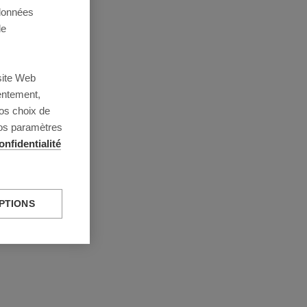
 données
de
site Web
entement,
os choix de
vos paramètres
onfidentialité
PTIONS