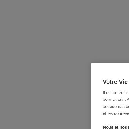
Votre Vie
Il est de votr
avoir accès. 
accédons à des
et les données
Nous et nos 